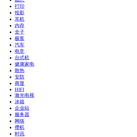
打印
投影
耳机
内存
盒子
极客
汽车
电竞
台式机
健康家电
散热
安防
商显
HIFI
激光电视
冰箱
企业站
服务器
网络
攒机
时讯