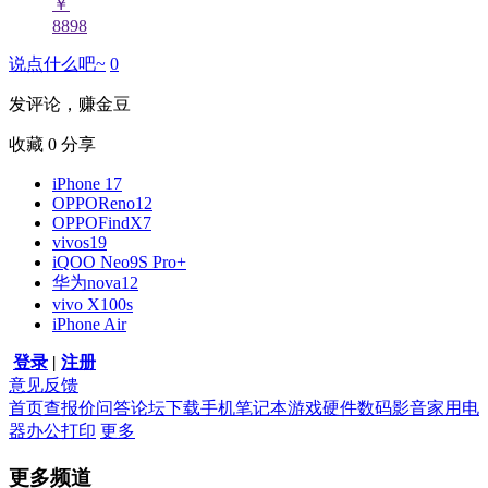
￥
8898
说点什么吧~
0
发评论，赚金豆
收藏
0
分享
iPhone 17
OPPOReno12
OPPOFindX7
vivos19
iQOO Neo9S Pro+
华为nova12
vivo X100s
iPhone Air
登录
|
注册
意见反馈
首页
查报价
问答
论坛
下载
手机
笔记本
游戏硬件
数码影音
家用电
器
办公打印
更多
更多频道