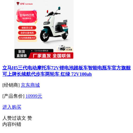
立马H5三代电动摩托车72V锂电池踏板车智能电瓶车官方旗舰
可上牌长续航代步车两轮车 红绿 72V100ah
[经销商]
京东商城
[产品售价]
10999元
进入购买
人赞过该文
赞
内容纠错