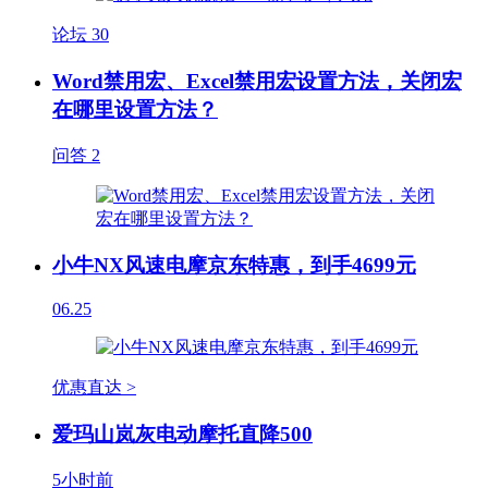
论坛
30
Word禁用宏、Excel禁用宏设置方法，关闭宏
在哪里设置方法？
问答
2
小牛NX风速电摩京东特惠，到手4699元
06.25
优惠直达 >
爱玛山岚灰电动摩托直降500
5小时前