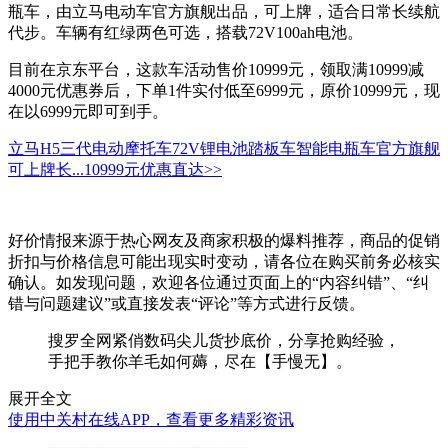
瓶车，由立马电动车官方旗舰出品，可上牌，适合日常长续航
代步。车辆有红绿两色可选，搭载72V100ah电池。
目前在京东平台，这款车活动售价10999元，领取满10999减
4000元优惠券后，下单1件实付低至6999元，原价10999元，现
在以6999元即可到手。
立马H5三代电动摩托车72V锂电池踏板车智能电瓶车官方旗舰
可上牌长...
10999元
优惠直达>>
好价情报来源于热心网友及商家积极的爆料推荐，商品的促销
折扣与价格信息可能出现实时变动，请各位在购买前务必核实
确认。如发现问题，欢迎各位通过页面上的“内容纠错”、“纠
错与问题建议”或直接发表“评论”等方式进行反馈。
搜罗全网紧俏数码尖儿货抄底价，分享抢购经验，
手把手教你羊毛如何薅，尽在【手慢无】。
展开全文
使用中关村在线APP，查看更多精彩资讯