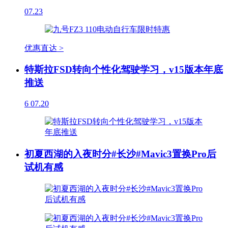
07.23
优惠直达 >
特斯拉FSD转向个性化驾驶学习，v15版本年底
推送
6
07.20
初夏西湖的入夜时分#长沙#Mavic3置换Pro后
试机有感