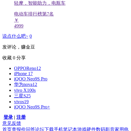
轻摩，智能助力，电瓶车
电动车排行榜第
7
名
￥
4999
说点什么吧~
0
发评论，赚金豆
收藏
0
分享
OPPOReno12
iPhone 17
iQOO Neo9S Pro
华为nova12
vivo X100s
三星S25
vivos19
iQOO Neo9S Pro+
登录
|
注册
意见反馈
首页
查报价
问答
论坛
下载
手机
笔记本
游戏硬件
数码影音
家用电