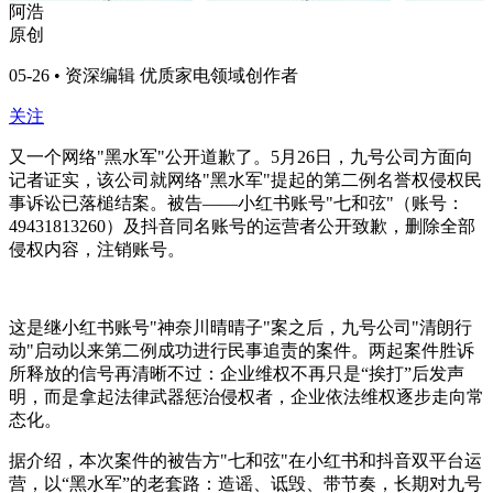
阿浩
原创
05-26 • 资深编辑 优质家电领域创作者
关注
又一个网络"黑水军"公开道歉了。5月26日，九号公司方面向
记者证实，该公司就网络"黑水军"提起的第二例名誉权侵权民
事诉讼已落槌结案。被告——小红书账号"七和弦"（账号：
49431813260）及抖音同名账号的运营者公开致歉，删除全部
侵权内容，注销账号。
这是继小红书账号"神奈川晴晴子"案之后，九号公司"清朗行
动"启动以来第二例成功进行民事追责的案件。两起案件胜诉
所释放的信号再清晰不过：企业维权不再只是“挨打”后发声
明，而是拿起法律武器惩治侵权者，企业依法维权逐步走向常
态化。
据介绍，本次案件的被告方"七和弦"在小红书和抖音双平台运
营，以“黑水军”的老套路：造谣、诋毁、带节奏，长期对九号