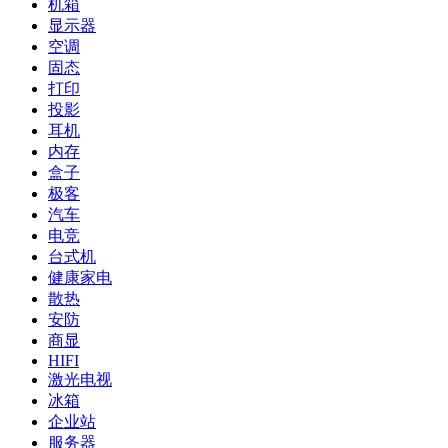
机箱
显示器
空调
固态
打印
投影
耳机
内存
盒子
极客
汽车
电竞
台式机
健康家电
散热
安防
商显
HIFI
激光电视
冰箱
企业站
服务器