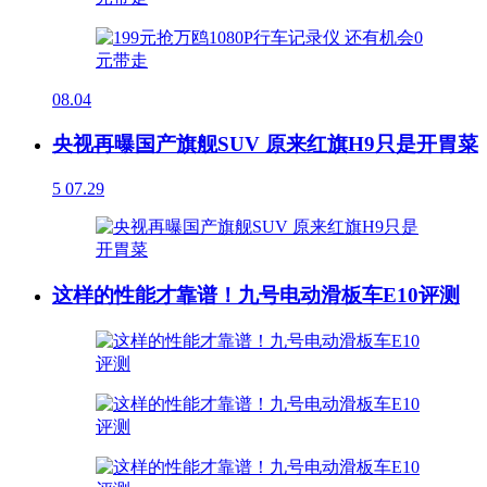
08.04
央视再曝国产旗舰SUV 原来红旗H9只是开胃菜
5
07.29
这样的性能才靠谱！九号电动滑板车E10评测