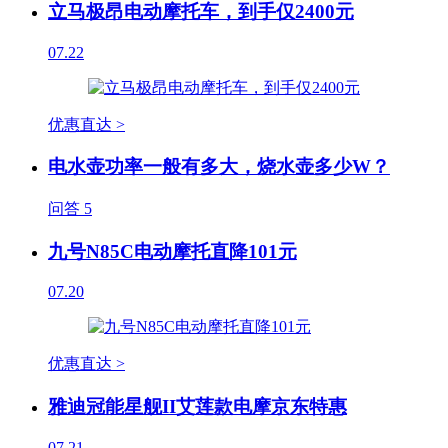
立马极昂电动摩托车，到手仅2400元
07.22
优惠直达 >
电水壶功率一般有多大，烧水壶多少W？
问答
5
九号N85C电动摩托直降101元
07.20
优惠直达 >
雅迪冠能星舰II艾莲款电摩京东特惠
07.21