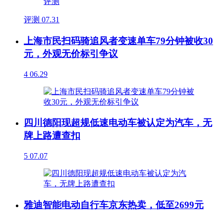
评测
07.31
上海市民扫码骑追风者变速单车79分钟被收30
元，外观无价标引争议
4
06.29
四川德阳现超规低速电动车被认定为汽车，无
牌上路遭查扣
5
07.07
雅迪智能电动自行车京东热卖，低至2699元