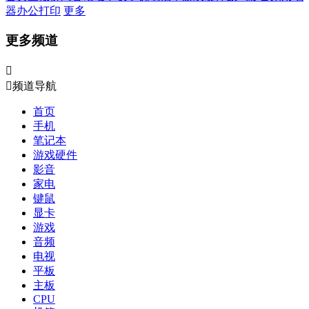
器
办公打印
更多
更多频道


频道导航
首页
手机
笔记本
游戏硬件
影音
家电
键鼠
显卡
游戏
音频
电视
平板
主板
CPU