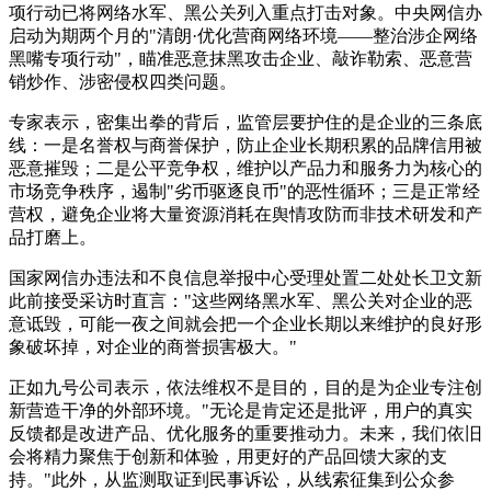
项行动已将网络水军、黑公关列入重点打击对象。中央网信办
启动为期两个月的"清朗·优化营商网络环境——整治涉企网络
黑嘴专项行动"，瞄准恶意抹黑攻击企业、敲诈勒索、恶意营
销炒作、涉密侵权四类问题。
专家表示，密集出拳的背后，监管层要护住的是企业的三条底
线：一是名誉权与商誉保护，防止企业长期积累的品牌信用被
恶意摧毁；二是公平竞争权，维护以产品力和服务力为核心的
市场竞争秩序，遏制"劣币驱逐良币"的恶性循环；三是正常经
营权，避免企业将大量资源消耗在舆情攻防而非技术研发和产
品打磨上。
国家网信办违法和不良信息举报中心受理处置二处处长卫文新
此前接受采访时直言："这些网络黑水军、黑公关对企业的恶
意诋毁，可能一夜之间就会把一个企业长期以来维护的良好形
象破坏掉，对企业的商誉损害极大。"
正如九号公司表示，依法维权不是目的，目的是为企业专注创
新营造干净的外部环境。"无论是肯定还是批评，用户的真实
反馈都是改进产品、优化服务的重要推动力。未来，我们依旧
会将精力聚焦于创新和体验，用更好的产品回馈大家的支
持。"此外，从监测取证到民事诉讼，从线索征集到公众参