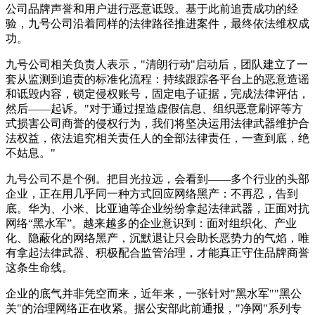
公司品牌声誉和用户进行恶意诋毁。基于此前追责成功的经
验，九号公司沿着同样的法律路径推进案件，最终依法维权成
功。
九号公司相关负责人表示，"清朗行动"启动后，团队建立了一
套从监测到追责的标准化流程：持续跟踪各平台上的恶意造谣
和诋毁内容，锁定侵权账号，固定电子证据，完成法律评估，
然后——起诉。"对于通过捏造虚假信息、组织恶意刷评等方
式损害公司商誉的侵权行为，我们将坚决运用法律武器维护合
法权益，依法追究相关责任人的全部法律责任，一查到底，绝
不姑息。"
九号公司不是个例。把目光拉远，会看到——多个行业的头部
企业，正在用几乎同一种方式回应网络黑产：不再忍，告到
底。华为、小米、比亚迪等企业纷纷拿起法律武器，正面对抗
网络“黑水军”。越来越多的企业意识到：面对组织化、产业
化、隐蔽化的网络黑产，沉默退让只会助长恶势力的气焰，唯
有拿起法律武器、积极配合监管治理，才能真正守住品牌商誉
这条生命线。
企业的底气并非凭空而来，近年来，一张针对"黑水军""黑公
关"的治理网络正在收紧。据公安部此前通报，"净网"系列专