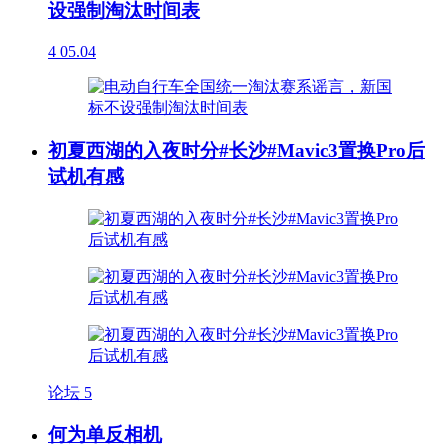
设强制淘汰时间表
4
05.04
初夏西湖的入夜时分#长沙#Mavic3置换Pro后
试机有感
论坛
5
何为单反相机