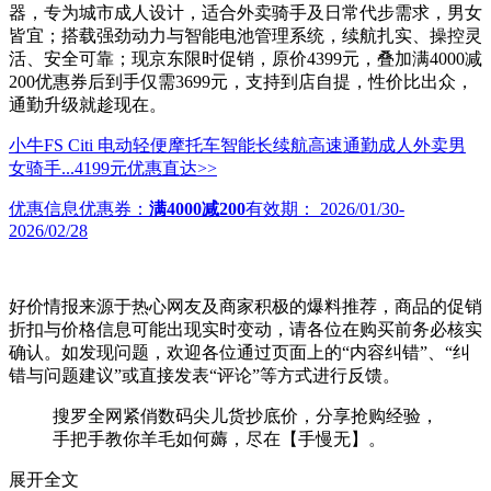
器，专为城市成人设计，适合外卖骑手及日常代步需求，男女
皆宜；搭载强劲动力与智能电池管理系统，续航扎实、操控灵
活、安全可靠；现京东限时促销，原价4399元，叠加满4000减
200优惠券后到手仅需3699元，支持到店自提，性价比出众，
通勤升级就趁现在。
小牛FS Citi 电动轻便摩托车智能长续航高速通勤成人外卖男
女骑手...
4199元
优惠直达>>
优惠信息
优惠券：
满4000减200
有效期：
2026/01/30-
2026/02/28
好价情报来源于热心网友及商家积极的爆料推荐，商品的促销
折扣与价格信息可能出现实时变动，请各位在购买前务必核实
确认。如发现问题，欢迎各位通过页面上的“内容纠错”、“纠
错与问题建议”或直接发表“评论”等方式进行反馈。
搜罗全网紧俏数码尖儿货抄底价，分享抢购经验，
手把手教你羊毛如何薅，尽在【手慢无】。
展开全文