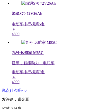
绿源S70 72V26Ah
电动车排行榜第
5
名
￥
4599
九号 远航家 M85C
轻摩，智能助力，电瓶车
电动车排行榜第
7
名
￥
4999
说点什么吧~
0
发评论，赚金豆
收藏
0
分享