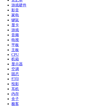
笔记本
游戏硬件
影音
家电
键鼠
显卡
游戏
音频
电视
平板
主板
CPU
机箱
显示器
空调
固态
打印
投影
耳机
内存
盒子
极客