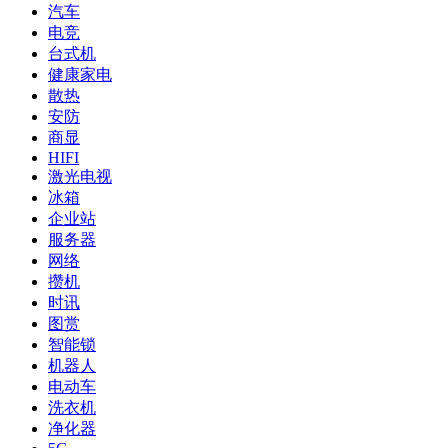
汽车
电竞
台式机
健康家电
散热
安防
商显
HIFI
激光电视
冰箱
企业站
服务器
网络
攒机
时讯
图赏
智能锁
机器人
电动车
洗衣机
净化器