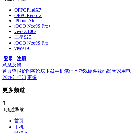
OPPOFindX7
OPPOReno12
iPhone Air
iQOO Neo9S Pro+
vivo X100s
三星S25
iQOO Neo9S Pro
vivos19
登录
|
注册
意见反馈
首页
查报价
问答
论坛
下载
手机
笔记本
游戏硬件
数码影音
家用电
器
办公打印
更多
更多频道


频道导航
首页
手机