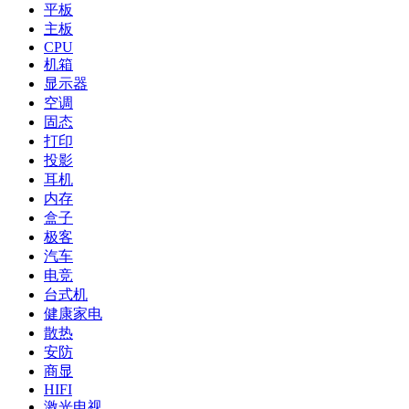
平板
主板
CPU
机箱
显示器
空调
固态
打印
投影
耳机
内存
盒子
极客
汽车
电竞
台式机
健康家电
散热
安防
商显
HIFI
激光电视