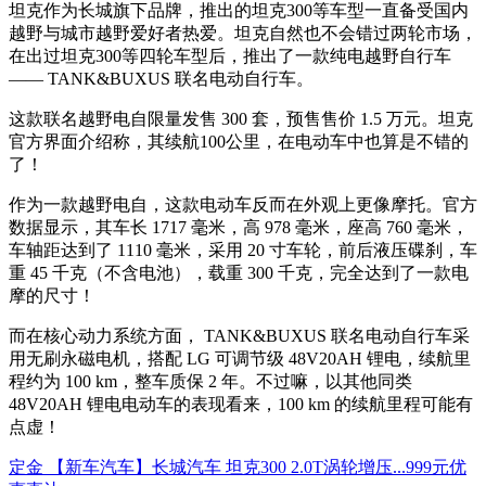
坦克作为长城旗下品牌，推出的坦克300等车型一直备受国内
越野与城市越野爱好者热爱。坦克自然也不会错过两轮市场，
在出过坦克300等四轮车型后，推出了一款纯电越野自行车
—— TANK&BUXUS 联名电动自行车。
这款联名越野电自限量发售 300 套，预售售价 1.5 万元。坦克
官方界面介绍称，其续航100公里，在电动车中也算是不错的
了！
作为一款越野电自，这款电动车反而在外观上更像摩托。官方
数据显示，其车长 1717 毫米，高 978 毫米，座高 760 毫米，
车轴距达到了 1110 毫米，采用 20 寸车轮，前后液压碟刹，车
重 45 千克（不含电池），载重 300 千克，完全达到了一款电
摩的尺寸！
而在核心动力系统方面， TANK&BUXUS 联名电动自行车采
用无刷永磁电机，搭配 LG 可调节级 48V20AH 锂电，续航里
程约为 100 km，整车质保 2 年。不过嘛，以其他同类
48V20AH 锂电电动车的表现看来，100 km 的续航里程可能有
点虚！
定金 【新车汽车】长城汽车 坦克300 2.0T涡轮增压...
999元
优