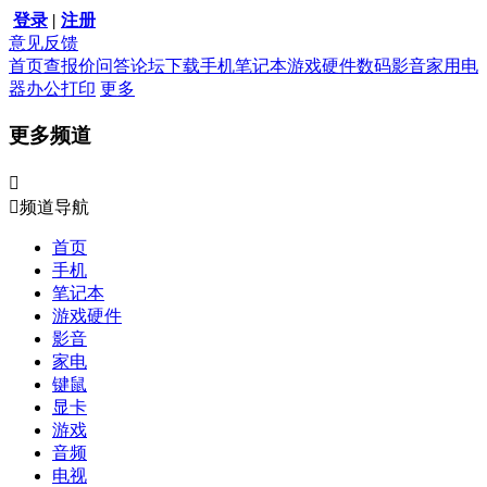
登录
|
注册
意见反馈
首页
查报价
问答
论坛
下载
手机
笔记本
游戏硬件
数码影音
家用电
器
办公打印
更多
更多频道


频道导航
首页
手机
笔记本
游戏硬件
影音
家电
键鼠
显卡
游戏
音频
电视