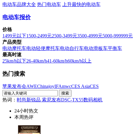
电动车品牌大全
热门电动车
上升最快的电动车
电动车报价
价格
1499元以下
1500-2499元
2500-3499元
3500-4999元
5000-999999元
产品类型
电动摩托车
电动轻便摩托车
电动自行车
电动滑板车
平衡车
最高时速
25km/h以下
26-40km/h
41-60km/h
60km/h以上
热门搜索
苹果发布会
AWE
Chinajoy
IFA
mwc
CES Asia
CES
热词：
时尚新锐品 索尼发布DSC-TX55数码相机
24小时热文
本周热评