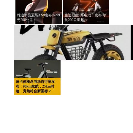
雅迪新品冠能3 S9发布 6999
雅迪冠能3系电动车发布 续
元200公里！
航200公里起步
迪卡侬概念电动自行车发
布：90km续航，25km时
速，竟然符合新国标？