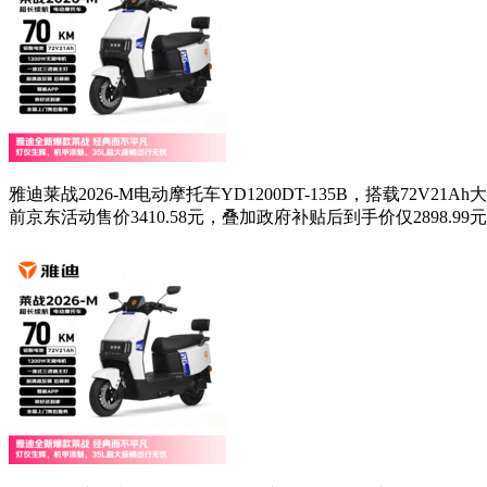
雅迪莱战2026-M电动摩托车YD1200DT-135B，搭载
前京东活动售价3410.58元，叠加政府补贴后到手价仅2898.