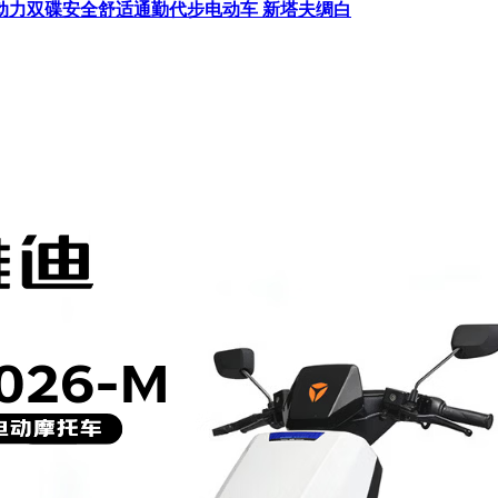
H大动力双碟安全舒适通勤代步电动车 新塔夫绸白