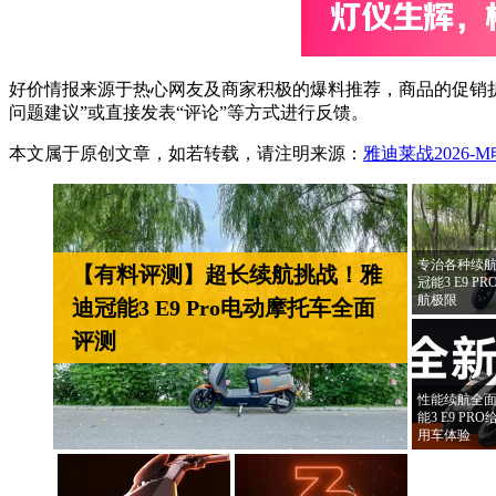
好价情报来源于热心网友及商家积极的爆料推荐，商品的促销折
问题建议”或直接发表“评论”等方式进行反馈。
本文属于原创文章，如若转载，请注明来源：
雅迪莱战2026
专治各种续航
【有料评测】超长续航挑战！雅
冠能3 E9 
航极限
迪冠能3 E9 Pro电动摩托车全面
评测
性能续航全面
能3 E9 P
用车体验