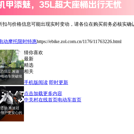
扣与价格信息可能出现实时变动，请各位在购买前务必核实确认
-M电动摩托限时特惠
https://ebike.zol.com.cn/1176/11763226.html
猜你喜欢
最新
精选
相关
恐惧症 雅迪
PRO电动车突破续
手机版阅读
即时更新
点击加载更多内容
中关村在线首页
电动车首页
进阶 雅迪冠
RO给用户更安心的