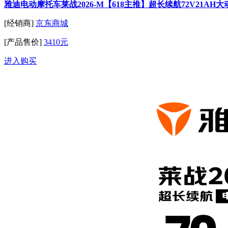
雅迪电动摩托车莱战2026-M【618主推】超长续航72V21A
[经销商]
京东商城
[产品售价]
3410元
进入购买