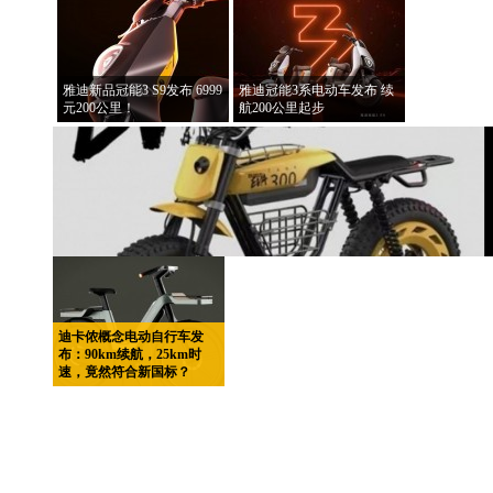
雅迪新品冠能3 S9发布 6999
雅迪冠能3系电动车发布 续
元200公里！
航200公里起步
迪卡侬概念电动自行车发
布：90km续航，25km时
速，竟然符合新国标？