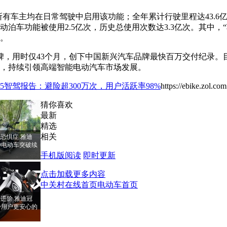
有车主均在日常驾驶中启用该功能；全年累计行驶里程达43.6亿
自动泊车功能被使用2.5亿次，历史总使用次数达3.3亿次。其中，“
行。
里程碑，用时仅43个月，创下中国新兴汽车品牌最快百万交付纪录
万元，持续引领高端智能电动汽车市场发展。
25智驾报告：避险超300万次，用户活跃率98%
https://ebike.zol.c
猜你喜欢
最新
精选
相关
恐惧症 雅迪
PRO电动车突破续
手机版阅读
即时更新
点击加载更多内容
中关村在线首页
电动车首页
进阶 雅迪冠
RO给用户更安心的