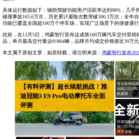
具体运行数据如下：辅助驾驶功能用户活跃率达到98%，几乎所
碰撞事故165.6万次，历史累计避险次数突破300.3万次；全年
功能已覆盖全国超100万个停车场，实现广泛场景下的便捷通
此前，在12月5日，鸿蒙智行宣布达成第100万辆汽车交付
品，单月最高交付量达81864辆，品牌月均成交价格接近39
本文属于原创文章，如若转载，请注明来源：
鸿蒙智行发布20
专治各种续航
【有料评测】超长续航挑战！雅
冠能3 E9 
航极限
迪冠能3 E9 Pro电动摩托车全面
评测
性能续航全面
能3 E9 P
用车体验