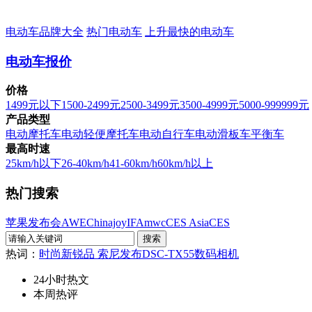
电动车品牌大全
热门电动车
上升最快的电动车
电动车报价
价格
1499元以下
1500-2499元
2500-3499元
3500-4999元
5000-999999元
产品类型
电动摩托车
电动轻便摩托车
电动自行车
电动滑板车
平衡车
最高时速
25km/h以下
26-40km/h
41-60km/h
60km/h以上
热门搜索
苹果发布会
AWE
Chinajoy
IFA
mwc
CES Asia
CES
热词：
时尚新锐品 索尼发布DSC-TX55数码相机
24小时热文
本周热评