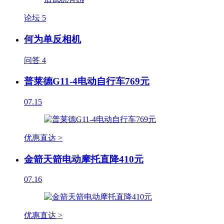
论坛
5
何为单反相机
问答
4
普莱德G11-4电动自行车769元
07.15
优惠直达 >
金箭天箭电动摩托直降410元
07.16
优惠直达 >