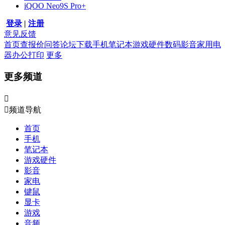
iQOO Neo9S Pro+
登录
|
注册
意见反馈
首页
查报价
问答
论坛
下载
手机
笔记本
游戏硬件
数码影音
家用电
器
办公打印
更多
更多频道


频道导航
首页
手机
笔记本
游戏硬件
影音
家电
键鼠
显卡
游戏
音频