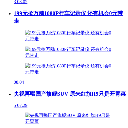
3
08.05
199元抢万鸥1080P行车记录仪 还有机会0元带
走
08.04
央视再曝国产旗舰SUV 原来红旗H9只是开胃菜
5
07.29