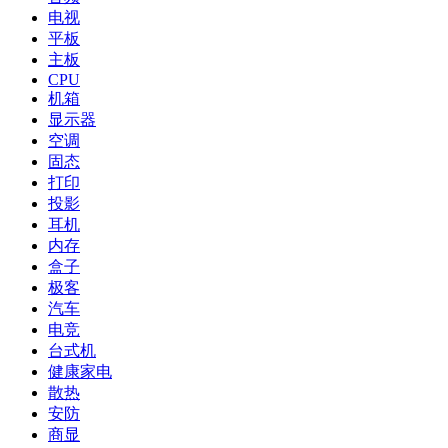
电视
平板
主板
CPU
机箱
显示器
空调
固态
打印
投影
耳机
内存
盒子
极客
汽车
电竞
台式机
健康家电
散热
安防
商显