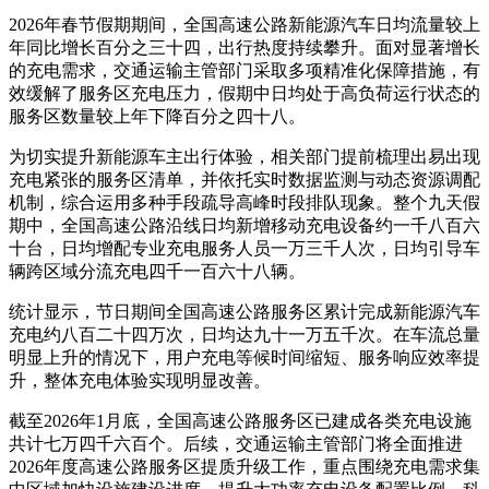
2026年春节假期期间，全国高速公路新能源汽车日均流量较上
年同比增长百分之三十四，出行热度持续攀升。面对显著增长
的充电需求，交通运输主管部门采取多项精准化保障措施，有
效缓解了服务区充电压力，假期中日均处于高负荷运行状态的
服务区数量较上年下降百分之四十八。
为切实提升新能源车主出行体验，相关部门提前梳理出易出现
充电紧张的服务区清单，并依托实时数据监测与动态资源调配
机制，综合运用多种手段疏导高峰时段排队现象。整个九天假
期中，全国高速公路沿线日均新增移动充电设备约一千八百六
十台，日均增配专业充电服务人员一万三千人次，日均引导车
辆跨区域分流充电四千一百六十八辆。
统计显示，节日期间全国高速公路服务区累计完成新能源汽车
充电约八百二十四万次，日均达九十一万五千次。在车流总量
明显上升的情况下，用户充电等候时间缩短、服务响应效率提
升，整体充电体验实现明显改善。
截至2026年1月底，全国高速公路服务区已建成各类充电设施
共计七万四千六百个。后续，交通运输主管部门将全面推进
2026年度高速公路服务区提质升级工作，重点围绕充电需求集