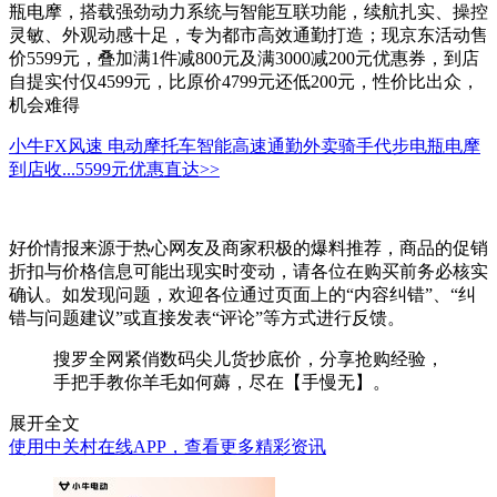
瓶电摩，搭载强劲动力系统与智能互联功能，续航扎实、操控
灵敏、外观动感十足，专为都市高效通勤打造；现京东活动售
价5599元，叠加满1件减800元及满3000减200元优惠券，到店
自提实付仅4599元，比原价4799元还低200元，性价比出众，
机会难得
小牛FX风速 电动摩托车智能高速通勤外卖骑手代步电瓶电摩
到店收...
5599元
优惠直达>>
好价情报来源于热心网友及商家积极的爆料推荐，商品的促销
折扣与价格信息可能出现实时变动，请各位在购买前务必核实
确认。如发现问题，欢迎各位通过页面上的“内容纠错”、“纠
错与问题建议”或直接发表“评论”等方式进行反馈。
搜罗全网紧俏数码尖儿货抄底价，分享抢购经验，
手把手教你羊毛如何薅，尽在【手慢无】。
展开全文
使用中关村在线APP，查看更多精彩资讯