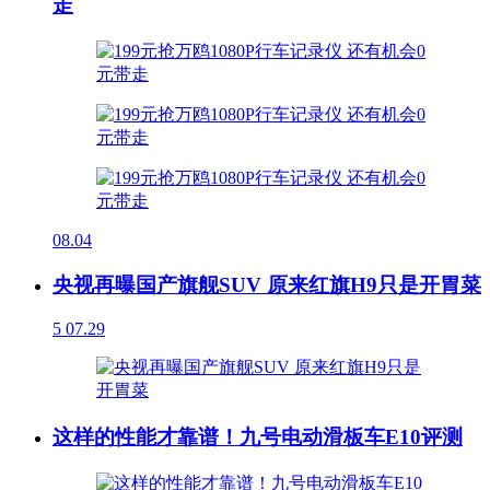
走
08.04
央视再曝国产旗舰SUV 原来红旗H9只是开胃菜
5
07.29
这样的性能才靠谱！九号电动滑板车E10评测