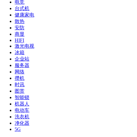
电竞
台式机
健康家电
散热
安防
商显
HIFI
激光电视
冰箱
企业站
服务器
网络
攒机
时讯
图赏
智能锁
机器人
电动车
洗衣机
净化器
5G