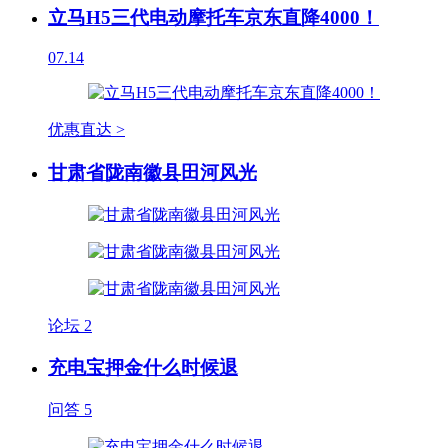
立马H5三代电动摩托车京东直降4000！
07.14
优惠直达 >
甘肃省陇南徽县田河风光
论坛
2
充电宝押金什么时候退
问答
5