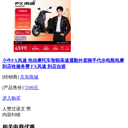
小牛FX风速 电动摩托车智能高速通勤外卖骑手代步电瓶电摩
到店收服务费 FX风速 到店自提
[经销商]
京东商城
[产品售价]
5599元
进入购买
人赞过该文
赞
内容纠错
相关电商优惠