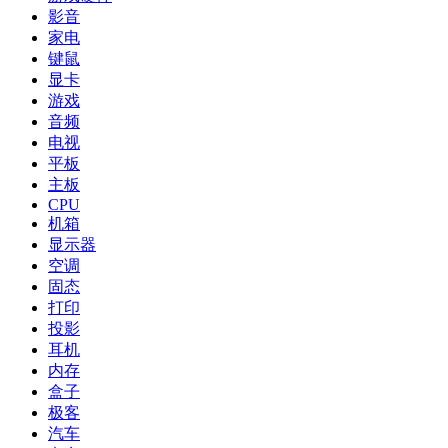
影音
家电
键鼠
显卡
游戏
音频
电视
平板
主板
CPU
机箱
显示器
空调
固态
打印
投影
耳机
内存
盒子
极客
汽车