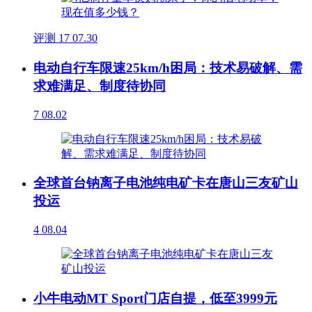
评测
17
07.30
电动自行车限速25km/h困局：技术易破解、需
求难满足、制度待协同
7
08.02
全球首台钠离子电池纯电矿卡在唐山三友矿山
投运
4
08.04
小牛电动MT Sport门店自提，低至3999元