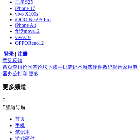
三星S25
iPhone 17
vivo X100s
iQOO Neo9S Pro
iPhone Air
华为nova12
vivos19
OPPOReno12
登录
|
注册
意见反馈
首页
查报价
问答
论坛
下载
手机
笔记本
游戏硬件
数码影音
家用电
器
办公打印
更多
更多频道


频道导航
首页
手机
笔记本
游戏硬件