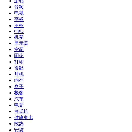
游戏
音频
电视
平板
主板
CPU
机箱
显示器
空调
固态
打印
投影
耳机
内存
盒子
极客
汽车
电竞
台式机
健康家电
散热
安防