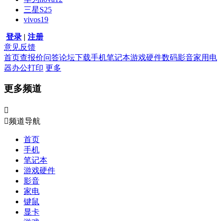
三星S25
vivos19
登录
|
注册
意见反馈
首页
查报价
问答
论坛
下载
手机
笔记本
游戏硬件
数码影音
家用电
器
办公打印
更多
更多频道


频道导航
首页
手机
笔记本
游戏硬件
影音
家电
键鼠
显卡