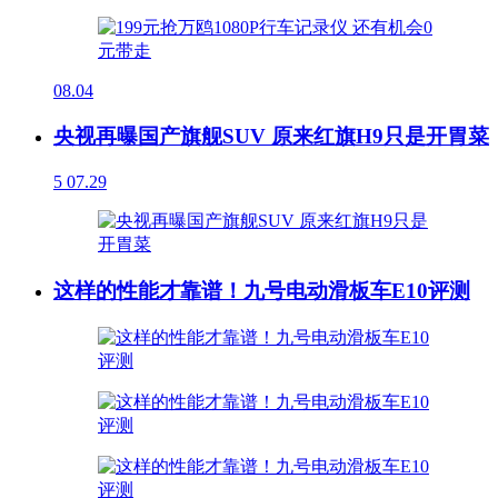
08.04
央视再曝国产旗舰SUV 原来红旗H9只是开胃菜
5
07.29
这样的性能才靠谱！九号电动滑板车E10评测