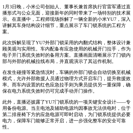
1月3日晚，小米公司创始人、董事长兼首席执行官雷军通过直
播形式与公众见面，迎接新年的同时带来了一场特别的技术展
示。在直播中，工程师现场拆解了一辆全新的小米YU7，深入
讲解其车身结构设计细节，重点展示了车门锁系统的工程方
案。
此次拆解呈现了YU7外部门锁采用的内翻式结构，整体设计兼
顾美观与实用性。车内配备有应急使用的机械开门拉手，作为
电子开门系统失效时的备用方案。直播画面清晰展示了门锁内
部与外部的机械拉线布局，并直观演示了其运作机制。
在发生碰撞等紧急情况时，车辆的外部门锁会自动切换至机械
模式，允许外部救援人员通过物理方式开启车门，提升救援效
率。而车内设置的红色应急拉手则为乘员提供另一重保障，确
保在电力系统失效时仍可完成手动开门操作。
此外，直播还披露了YU7门锁系统的一项关键安全设计——专
用备份电源。当主电池及辅助电源均因事故无法供电时，位于
第二排座椅下方的应急电源可即时启动，为门锁系统提供必要
电力，保障车门能够正常开启，进一步强化整车的安全可靠
性。