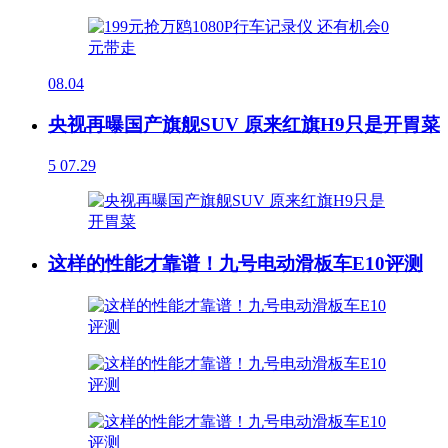
08.04
央视再曝国产旗舰SUV 原来红旗H9只是开胃菜
5
07.29
这样的性能才靠谱！九号电动滑板车E10评测