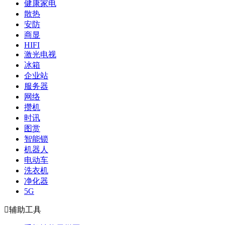
健康家电
散热
安防
商显
HIFI
激光电视
冰箱
企业站
服务器
网络
攒机
时讯
图赏
智能锁
机器人
电动车
洗衣机
净化器
5G

辅助工具