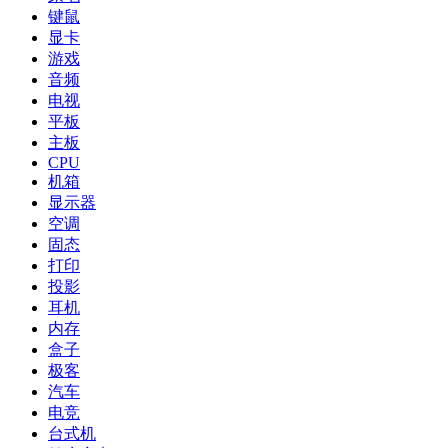
键鼠
显卡
游戏
音频
电视
平板
主板
CPU
机箱
显示器
空调
固态
打印
投影
耳机
内存
盒子
极客
汽车
电竞
台式机