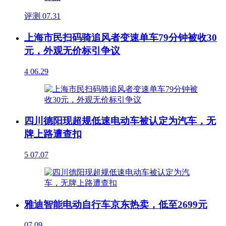
评测
07.31
上海市民扫码骑追风者变速单车79分钟被收30
元，外观无价标引争议
4
06.29
四川德阳现超规低速电动车被认定为汽车，无
牌上路遭查扣
5
07.07
雅迪智能电动自行车京东热卖，低至2699元
07.09