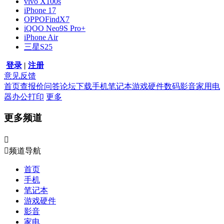
vivo X100s
iPhone 17
OPPOFindX7
iQOO Neo9S Pro+
iPhone Air
三星S25
登录
|
注册
意见反馈
首页
查报价
问答
论坛
下载
手机
笔记本
游戏硬件
数码影音
家用电
器
办公打印
更多
更多频道


频道导航
首页
手机
笔记本
游戏硬件
影音
家电