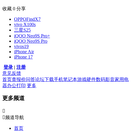
收藏
0
分享
OPPOFindX7
vivo X100s
三星S25
iQOO Neo9S Pro+
iQOO Neo9S Pro
vivos19
iPhone Air
iPhone 17
登录
|
注册
意见反馈
首页
查报价
问答
论坛
下载
手机
笔记本
游戏硬件
数码影音
家用电
器
办公打印
更多
更多频道


频道导航
首页