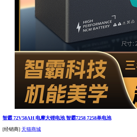
智霸 72V58AH 电摩大锂电池 智霸7258 7258单电池
[经销商]
天猫商城