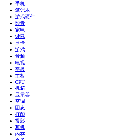
手机
笔记本
游戏硬件
影音
家电
键鼠
显卡
游戏
音频
电视
平板
主板
CPU
机箱
显示器
空调
固态
打印
投影
耳机
内存