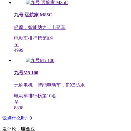
九号 远航家 M85C
轻摩，智能助力，电瓶车
电动车排行榜第
8
名
￥
4999
九号M5 100
无刷电机，智能电动车，IPX5防水
电动车排行榜第
10
名
￥
8898
说点什么吧~
0
发评论，赚金豆