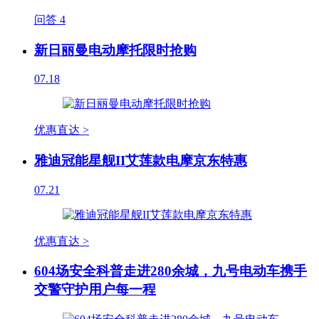
问答
4
新日丽曼电动摩托限时抢购
07.18
优惠直达 >
雅迪冠能星舰II艾莲款电摩京东特惠
07.21
优惠直达 >
604场安全科普走进280余城，九号电动车携手
交警守护用户每一程