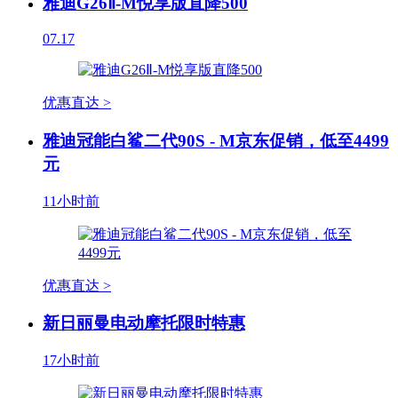
雅迪G26Ⅱ-M悦享版直降500
07.17
优惠直达 >
雅迪冠能白鲨二代90S - M京东促销，低至4499
元
11小时前
优惠直达 >
新日丽曼电动摩托限时特惠
17小时前