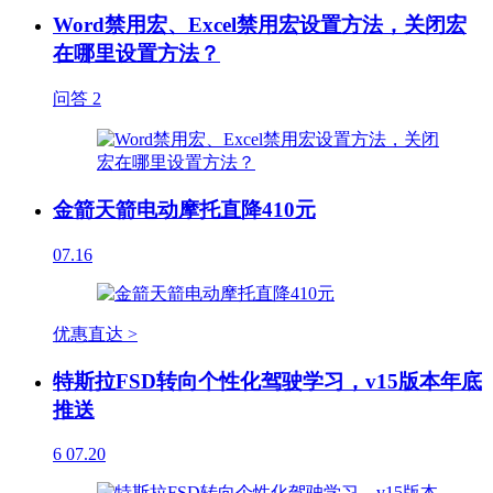
Word禁用宏、Excel禁用宏设置方法，关闭宏
在哪里设置方法？
问答
2
金箭天箭电动摩托直降410元
07.16
优惠直达 >
特斯拉FSD转向个性化驾驶学习，v15版本年底
推送
6
07.20