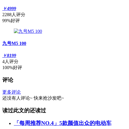
￥
4999
2288人评分
99%好评
九号M5 100
￥
8199
4人评分
100%好评
评论
更多评论
还没有人评论~
快来
抢沙发
吧~
读过此文的还读过
「每周推荐NO.4」5款颜值出众的电动车