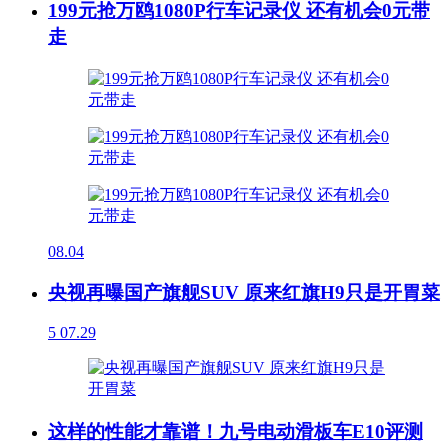
199元抢万鸥1080P行车记录仪 还有机会0元带
走
08.04
央视再曝国产旗舰SUV 原来红旗H9只是开胃菜
5
07.29
这样的性能才靠谱！九号电动滑板车E10评测