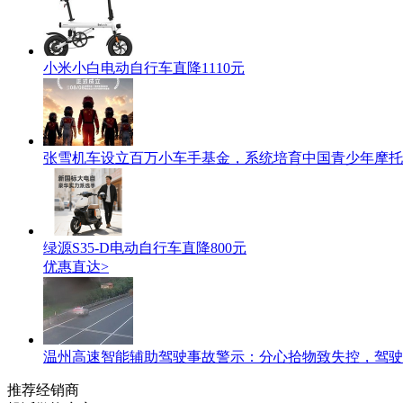
小米小白电动自行车直降1110元
张雪机车设立百万小车手基金，系统培育中国青少年摩托
绿源S35-D电动自行车直降800元
优惠直达>
温州高速智能辅助驾驶事故警示：分心拾物致失控，驾驶
推荐经销商