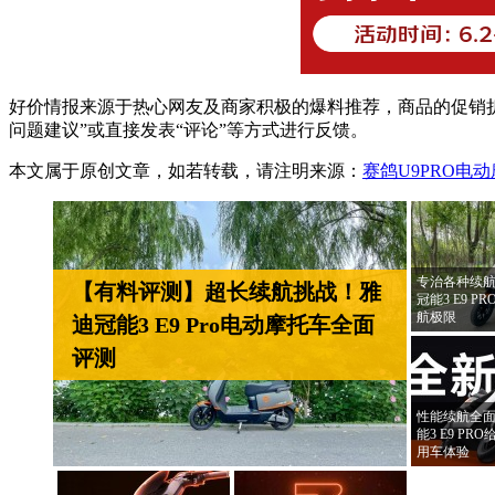
好价情报来源于热心网友及商家积极的爆料推荐，商品的促销折
问题建议”或直接发表“评论”等方式进行反馈。
本文属于原创文章，如若转载，请注明来源：
赛鸽U9PRO电
专治各种续航
【有料评测】超长续航挑战！雅
冠能3 E9 
航极限
迪冠能3 E9 Pro电动摩托车全面
评测
性能续航全面
能3 E9 P
用车体验