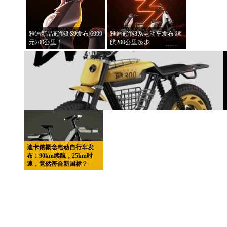
雅迪新品冠能3 S9发布 6999
雅迪冠能3系电动车发布 续
元200公里！
航200公里起步
迪卡侬概念电动自行车发
布：90km续航，25km时
速，竟然符合新国标？