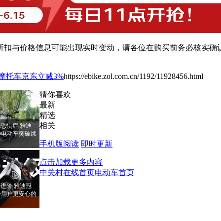
扣与价格信息可能出现实时变动，请各位在购买前务必核实确认
动摩托车京东立减3%
https://ebike.zol.com.cn/1192/11928456.html
猜你喜欢
最新
精选
相关
恐惧症 雅迪
PRO电动车突破续
手机版阅读
即时更新
点击加载更多内容
中关村在线首页
电动车首页
进阶 雅迪冠
RO给用户更安心的