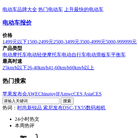
电动车品牌大全
热门电动车
上升最快的电动车
电动车报价
价格
1499元以下
1500-2499元
2500-3499元
3500-4999元
5000-999999元
产品类型
电动摩托车
电动轻便摩托车
电动自行车
电动滑板车
平衡车
最高时速
25km/h以下
26-40km/h
41-60km/h
60km/h以上
热门搜索
苹果发布会
AWE
Chinajoy
IFA
mwc
CES Asia
CES
热词：
时尚新锐品 索尼发布DSC-TX55数码相机
24小时热文
本周热评