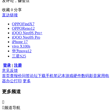
发评论，赚金豆
收藏
0
分享
直达链接
OPPOFindX7
OPPOReno12
iQOO Neo9S Pro+
iQOO Neo9S Pro
iPhone 17
vivo X100s
华为nova12
三星S25
登录
|
注册
意见反馈
首页
查报价
问答
论坛
下载
手机
笔记本
游戏硬件
数码影音
家用电
器
办公打印
更多
更多频道


频道导航