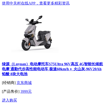
使用中关村在线APP，查看更多精彩资讯
绿源（Luyuan）电动摩托车S75Ultra 96V高压 4G智能长续航
电摩 通勤代步高性能电动车 极速60km/h＋ 火山灰-96V20Ah
铅酸 8块大电池
[经销商]
京东商城
[产品售价]
3999元
进入购买