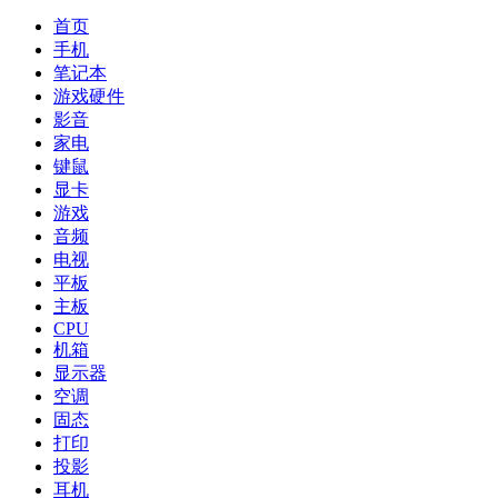
首页
手机
笔记本
游戏硬件
影音
家电
键鼠
显卡
游戏
音频
电视
平板
主板
CPU
机箱
显示器
空调
固态
打印
投影
耳机