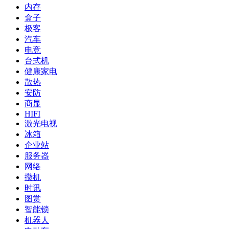
内存
盒子
极客
汽车
电竞
台式机
健康家电
散热
安防
商显
HIFI
激光电视
冰箱
企业站
服务器
网络
攒机
时讯
图赏
智能锁
机器人