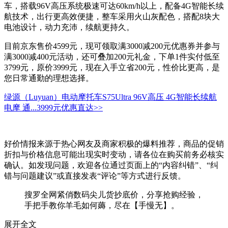
车，搭载96V高压系统极速可达60km/h以上，配备4G智能长续
航技术，出行更高效便捷，整车采用火山灰配色，搭配8块大
电池设计，动力充沛，续航更持久。
目前京东售价4599元，现可领取满3000减200元优惠券并参与
满3000减400元活动，还可叠加200元礼金，下单1件实付低至
3799元，原价3999元，现在入手立省200元，性价比更高，是
您日常通勤的理想选择。
绿源（Luyuan）电动摩托车S75Ultra 96V高压 4G智能长续航
电摩 通...
3999元
优惠直达>>
好价情报来源于热心网友及商家积极的爆料推荐，商品的促销
折扣与价格信息可能出现实时变动，请各位在购买前务必核实
确认。如发现问题，欢迎各位通过页面上的“内容纠错”、“纠
错与问题建议”或直接发表“评论”等方式进行反馈。
搜罗全网紧俏数码尖儿货抄底价，分享抢购经验，
手把手教你羊毛如何薅，尽在【手慢无】。
展开全文