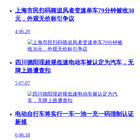
上海市民扫码骑追风者变速单车79分钟被收30
元，外观无价标引争议
4
06.29
四川德阳现超规低速电动车被认定为汽车，无
牌上路遭查扣
5
07.07
电动自行车将实行一车一池一充一码强制认证
新规
6
06.18