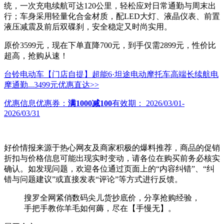
统，一次充电续航可达120公里，轻松应对日常通勤与周末出
行；车身采用轻量化合金材质，配LED大灯、液晶仪表、前置
液压减震及前后双碟刹，安全稳定又时尚实用。
原价3599元，现在下单直降700元，到手仅需2899元，性价比
超高，抢购从速！
台铃电动车【门店自提】超能6·坦途电动摩托车高端长续航电
摩通勤...
3499元
优惠直达>>
优惠信息
优惠券：
满1000减100
有效期：
2026/03/01-
2026/03/31
好价情报来源于热心网友及商家积极的爆料推荐，商品的促销
折扣与价格信息可能出现实时变动，请各位在购买前务必核实
确认。如发现问题，欢迎各位通过页面上的“内容纠错”、“纠
错与问题建议”或直接发表“评论”等方式进行反馈。
搜罗全网紧俏数码尖儿货抄底价，分享抢购经验，
手把手教你羊毛如何薅，尽在【手慢无】。