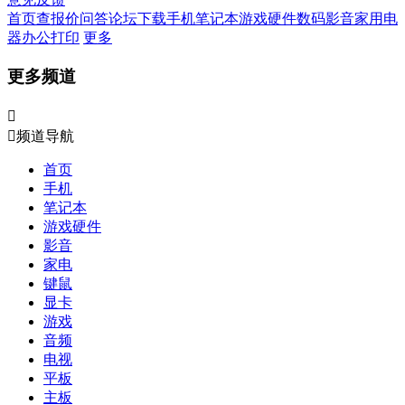
首页
查报价
问答
论坛
下载
手机
笔记本
游戏硬件
数码影音
家用电
器
办公打印
更多
更多频道


频道导航
首页
手机
笔记本
游戏硬件
影音
家电
键鼠
显卡
游戏
音频
电视
平板
主板