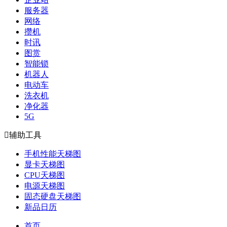
服务器
网络
攒机
时讯
图赏
智能锁
机器人
电动车
洗衣机
净化器
5G

辅助工具
手机性能天梯图
显卡天梯图
CPU天梯图
电源天梯图
固态硬盘天梯图
新品日历
首页