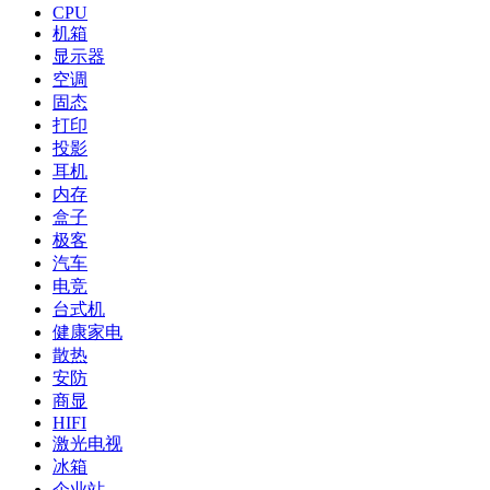
CPU
机箱
显示器
空调
固态
打印
投影
耳机
内存
盒子
极客
汽车
电竞
台式机
健康家电
散热
安防
商显
HIFI
激光电视
冰箱
企业站