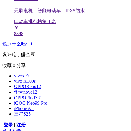
无刷电机，智能电动车，IPX5防水
电动车排行榜第
10
名
￥
8898
说点什么吧~
0
发评论，赚金豆
收藏
0
分享
vivos19
vivo X100s
OPPOReno12
华为nova12
OPPOFindX7
iQOO Neo9S Pro
iPhone Air
三星S25
登录
|
注册
意见反馈