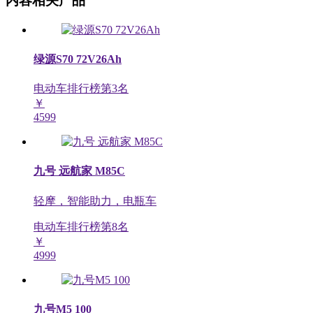
内容相关产品
绿源S70 72V26Ah
电动车排行榜第
3
名
￥
4599
九号 远航家 M85C
轻摩，智能助力，电瓶车
电动车排行榜第
8
名
￥
4999
九号M5 100