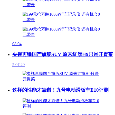
08.04
央视再曝国产旗舰SUV 原来红旗H9只是开胃菜
5
07.29
这样的性能才靠谱！九号电动滑板车E10评测