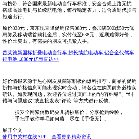
与携带，符合国家最新电动自行车标准，安全合规上路无忧；
搭载高效电机与长续航电池，骑行稳定省力，适合通勤代步与
短途出行。
原价838元，京东现直降促销仅售888元，叠加满500减50元优
惠券及移动端首购礼金后，实付低至638元，近期难得好价，
性价比突出，有需要的朋友可抓紧入手。
普莱德新国标折叠电动自行车 超长续航电动车 铝合金代驾车
锂电池...
888元
优惠直达>>
好价情报来源于热心网友及商家积极的爆料推荐，商品的促销
折扣与价格信息可能出现实时变动，请各位在购买前务必核实
确认。如发现问题，欢迎各位通过页面上的“内容纠错”、“纠
错与问题建议”或直接发表“评论”等方式进行反馈。
搜罗全网紧俏数码尖儿货抄底价，分享抢购经验，
手把手教你羊毛如何薅，尽在【手慢无】。
展开全文
使用中关村在线APP，查看更多精彩资讯