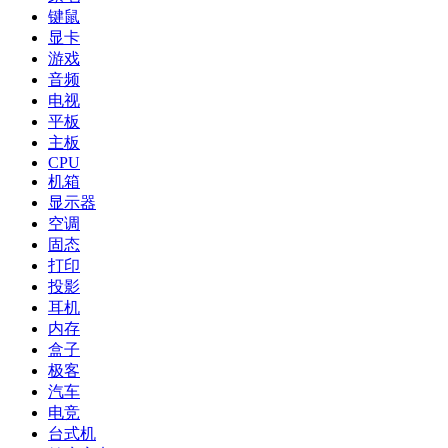
键鼠
显卡
游戏
音频
电视
平板
主板
CPU
机箱
显示器
空调
固态
打印
投影
耳机
内存
盒子
极客
汽车
电竞
台式机