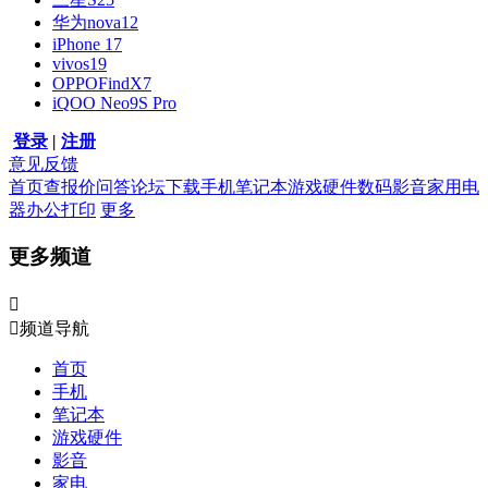
华为nova12
iPhone 17
vivos19
OPPOFindX7
iQOO Neo9S Pro
登录
|
注册
意见反馈
首页
查报价
问答
论坛
下载
手机
笔记本
游戏硬件
数码影音
家用电
器
办公打印
更多
更多频道


频道导航
首页
手机
笔记本
游戏硬件
影音
家电