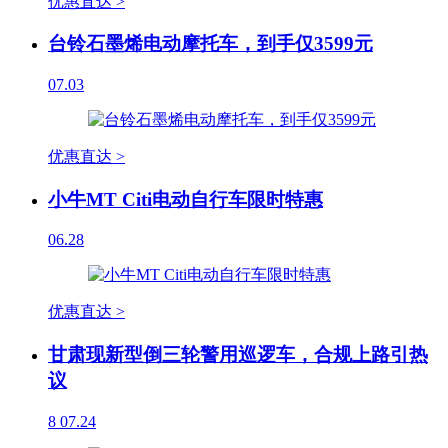
优惠直达 >
台铃石墨烯电动摩托车，到手仅3599元
07.03
优惠直达 >
小牛MT Citi电动自行车限时特惠
06.28
优惠直达 >
甘肃现新型倒三轮警用巡逻车，合规上路引热
议
8
07.24