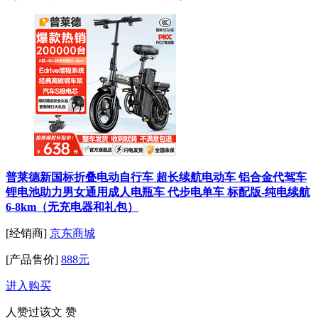
普莱德新国标折叠电动自行车 超长续航电动车 铝合金代驾车
锂电池助力男女通用成人电瓶车 代步电单车 标配版-纯电续航
6-8km（无充电器和礼包）
[经销商]
京东商城
[产品售价]
888元
进入购买
人赞过该文
赞