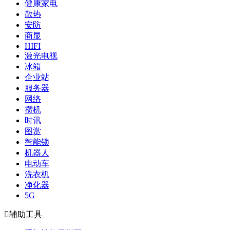
健康家电
散热
安防
商显
HIFI
激光电视
冰箱
企业站
服务器
网络
攒机
时讯
图赏
智能锁
机器人
电动车
洗衣机
净化器
5G

辅助工具