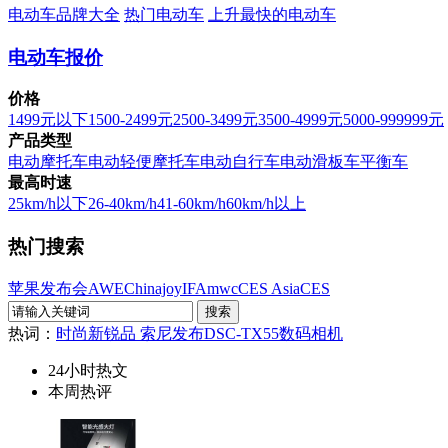
电动车品牌大全
热门电动车
上升最快的电动车
电动车报价
价格
1499元以下
1500-2499元
2500-3499元
3500-4999元
5000-999999元
产品类型
电动摩托车
电动轻便摩托车
电动自行车
电动滑板车
平衡车
最高时速
25km/h以下
26-40km/h
41-60km/h
60km/h以上
热门搜索
苹果发布会
AWE
Chinajoy
IFA
mwc
CES Asia
CES
热词：
时尚新锐品 索尼发布DSC-TX55数码相机
24小时热文
本周热评