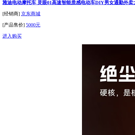
雅迪电动摩托车 灵眼01高速智能质感电动车DIY男女通勤外
[经销商]
京东商城
[产品售价]
5000元
进入购买