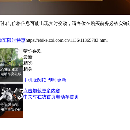
扣与价格信息可能出现实时变动，请各位在购买前务必核实确认
动车限时特惠
https://ebike.zol.com.cn/1136/11365783.html
猜你喜欢
最新
精选
相关
恐惧症 雅迪
PRO电动车突破续
手机版阅读
即时更新
点击加载更多内容
中关村在线首页
电动车首页
进阶 雅迪冠
RO给用户更安心的