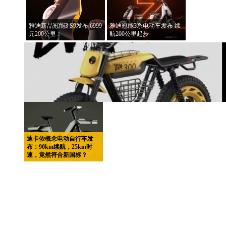
雅迪新品冠能3 S9发布 6999
雅迪冠能3系电动车发布 续
元200公里！
航200公里起步
迪卡侬概念电动自行车发
布：90km续航，25km时
速，竟然符合新国标？