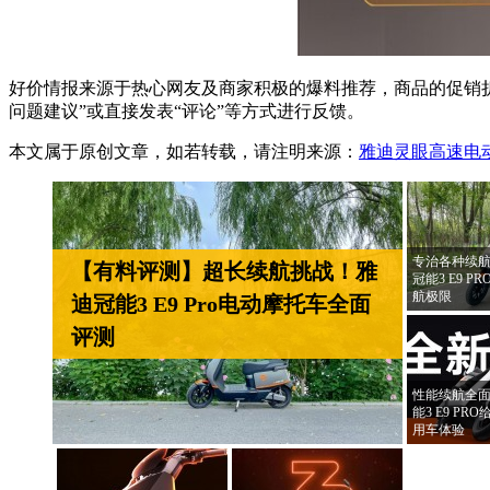
好价情报来源于热心网友及商家积极的爆料推荐，商品的促销折
问题建议”或直接发表“评论”等方式进行反馈。
本文属于原创文章，如若转载，请注明来源：
雅迪灵眼高速电
专治各种续航
【有料评测】超长续航挑战！雅
冠能3 E9 
航极限
迪冠能3 E9 Pro电动摩托车全面
评测
性能续航全面
能3 E9 P
用车体验