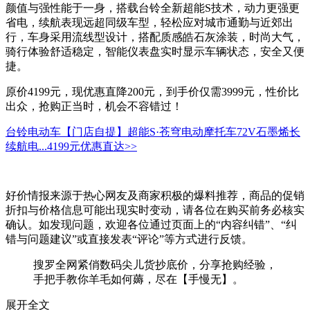
颜值与强性能于一身，搭载台铃全新超能S技术，动力更强更
省电，续航表现远超同级车型，轻松应对城市通勤与近郊出
行，车身采用流线型设计，搭配质感皓石灰涂装，时尚大气，
骑行体验舒适稳定，智能仪表盘实时显示车辆状态，安全又便
捷。
原价4199元，现优惠直降200元，到手价仅需3999元，性价比
出众，抢购正当时，机会不容错过！
台铃电动车【门店自提】超能S·苍穹电动摩托车72V石墨烯长
续航电...
4199元
优惠直达>>
好价情报来源于热心网友及商家积极的爆料推荐，商品的促销
折扣与价格信息可能出现实时变动，请各位在购买前务必核实
确认。如发现问题，欢迎各位通过页面上的“内容纠错”、“纠
错与问题建议”或直接发表“评论”等方式进行反馈。
搜罗全网紧俏数码尖儿货抄底价，分享抢购经验，
手把手教你羊毛如何薅，尽在【手慢无】。
展开全文