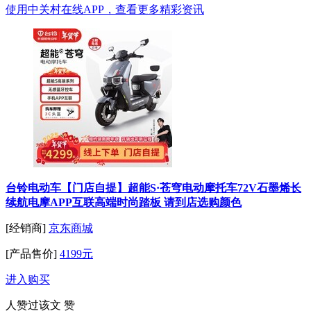
使用中关村在线APP，查看更多精彩资讯
台铃电动车【门店自提】超能S·苍穹电动摩托车72V石墨烯长
续航电摩APP互联高端时尚踏板 请到店选购颜色
[经销商]
京东商城
[产品售价]
4199元
进入购买
人赞过该文
赞