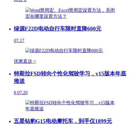
绿源F22D电动自行车限时直降600元
07.17
优惠直达 >
特斯拉FSD转向个性化驾驶学习，v15版本年底
推送
6
07.20
五星钻豹G15电动摩托车，到手仅1899元