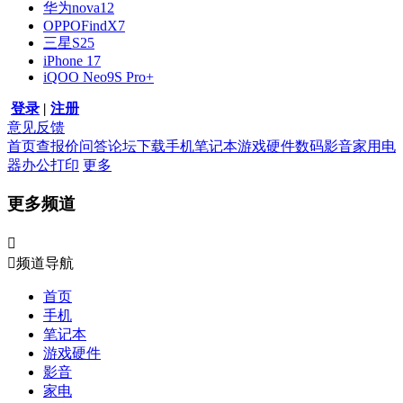
华为nova12
OPPOFindX7
三星S25
iPhone 17
iQOO Neo9S Pro+
登录
|
注册
意见反馈
首页
查报价
问答
论坛
下载
手机
笔记本
游戏硬件
数码影音
家用电
器
办公打印
更多
更多频道


频道导航
首页
手机
笔记本
游戏硬件
影音
家电