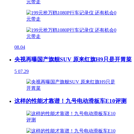
08.04
央视再曝国产旗舰SUV 原来红旗H9只是开胃菜
5
07.29
这样的性能才靠谱！九号电动滑板车E10评测