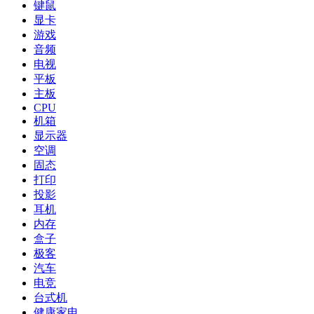
键鼠
显卡
游戏
音频
电视
平板
主板
CPU
机箱
显示器
空调
固态
打印
投影
耳机
内存
盒子
极客
汽车
电竞
台式机
健康家电