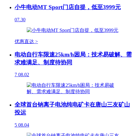
小牛电动MT Sport门店自提，低至3999元
07.30
优惠直达 >
电动自行车限速25km/h困局：技术易破解、需
求难满足、制度待协同
7
08.02
全球首台钠离子电池纯电矿卡在唐山三友矿山
投运
5
08.04