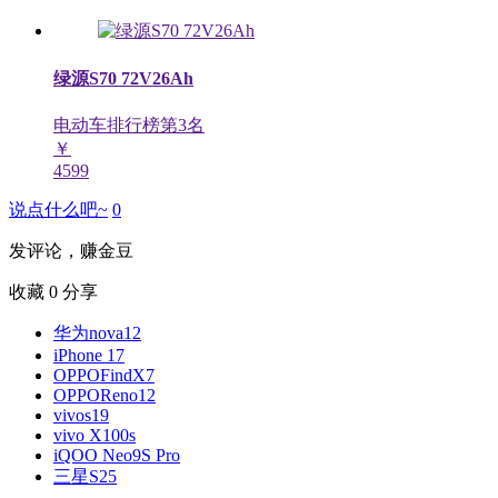
绿源S70 72V26Ah
电动车排行榜第
3
名
￥
4599
说点什么吧~
0
发评论，赚金豆
收藏
0
分享
华为nova12
iPhone 17
OPPOFindX7
OPPOReno12
vivos19
vivo X100s
iQOO Neo9S Pro
三星S25