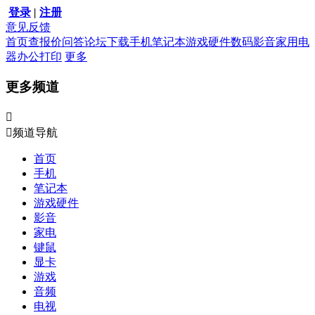
登录
|
注册
意见反馈
首页
查报价
问答
论坛
下载
手机
笔记本
游戏硬件
数码影音
家用电
器
办公打印
更多
更多频道


频道导航
首页
手机
笔记本
游戏硬件
影音
家电
键鼠
显卡
游戏
音频
电视