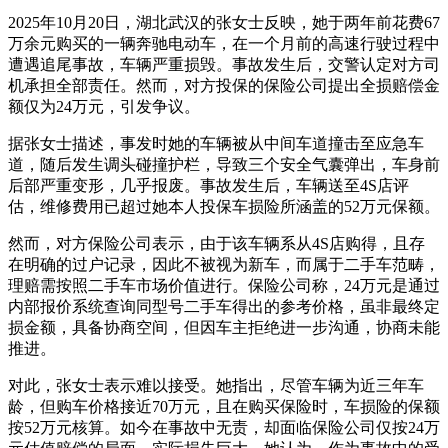
2025年10月20日，湖北武汉的张女士反映，她于两年前花费67
万余元购买的一辆奔驰电动车，在一个月前的高速行驶过程中
遭遇追尾事故，车辆严重损毁。事故发生后，交警认定对方司
机承担全部责任。然而，对方投保的保险公司提出全损赔偿金
额仅为24万元，引发争议。
据张女士描述，事发时她的车辆被从中间车道撞击至应急车
道，随后发生调头碰撞护栏，导致三个安全气囊弹出，车身前
后部严重变形，几乎报废。事故发生后，车辆送至4S店评
估，维修费用已超过她本人投保车损险所涵盖的52万元保额。
然而，对方保险公司表示，由于该车辆系从4S店购得，且存
在明确的过户记录，因此不被视为新车，而属于二手车范畴，
理赔需按照二手车市场价值进行。保险公司称，24万元是通过
内部报价系统查询同型号二手车得出的参考价格，虽非最终定
损金额，具备协商空间，但因车主拒绝进一步沟通，协商未能
推进。
对此，张女士表示难以接受。她指出，尽管车辆为近三年车
龄，但购车价格接近70万元，且在购买保险时，车损险的保额
按52万元核算。如今在事故中无责，却面临保险公司仅按24万