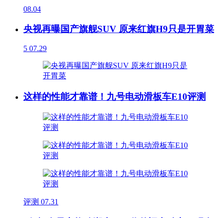
08.04
央视再曝国产旗舰SUV 原来红旗H9只是开胃菜
5
07.29
这样的性能才靠谱！九号电动滑板车E10评测
评测
07.31