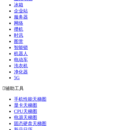
冰箱
企业站
服务器
网络
攒机
时讯
图赏
智能锁
机器人
电动车
洗衣机
净化器
5G

辅助工具
手机性能天梯图
显卡天梯图
CPU天梯图
电源天梯图
固态硬盘天梯图
新品日历