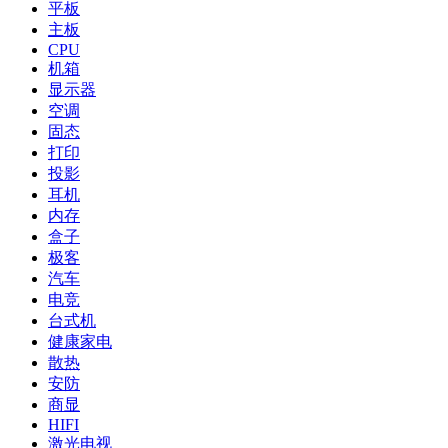
平板
主板
CPU
机箱
显示器
空调
固态
打印
投影
耳机
内存
盒子
极客
汽车
电竞
台式机
健康家电
散热
安防
商显
HIFI
激光电视