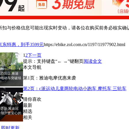
扣与价格信息可能出现实时变动，请各位在购买前务必核实确认
东特惠，到手3599元
https://ebike.zol.com.cn/1197/11977902.html
1
2
下一页
提示：支持键盘“← →”键翻页
阅读全文
本文导航
恐惧症 雅迪
第1页：雅迪电摩优惠来袭
PRO电动车突破续
第2页：c派运动儿童两轮电动小跑车 摩托车 三轮车
猜你喜欢
最新
进阶 雅迪冠
精选
RO给用户更安心的
相关
即时更新