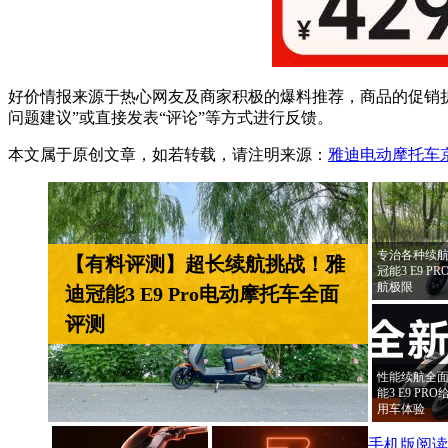
好价情报来源于热心网友及商家积极的爆料推荐，商品的促销折
问题建议”或直接发表“评论”等方式进行反馈。
本文属于原创文章，如若转载，请注明来源：
雅迪电动摩托车京
专治各种续航
【有料评测】超长续航挑战！雅
冠能3 E9 
航极限
迪冠能3 E9 Pro电动摩托车全面
评测
性能续航全面
能3 E9 P
用车体验
手机版阅读