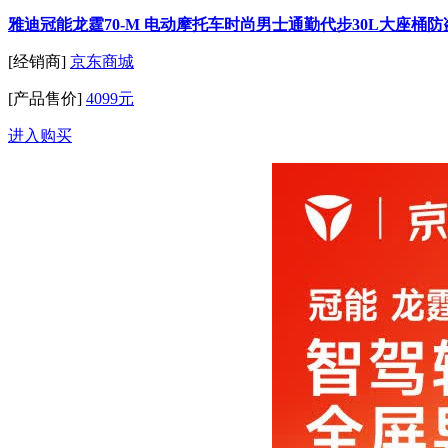
雅迪冠能龙霆70-M 电动摩托车时尚男士通勤代步30L大座桶
[经销商]
京东商城
[产品售价]
4099元
进入购买