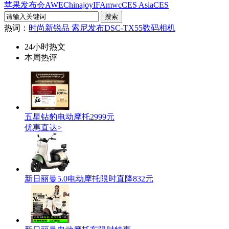
苹果发布会
AWE
Chinajoy
IFA
mwc
CES Asia
CES
热词：
时尚新锐品 索尼发布DSC-TX55数码相机
24小时热文
本周热评
五星钻豹电动摩托2999元
优惠直达>
新日丽曼5.0电动摩托限时直降832元