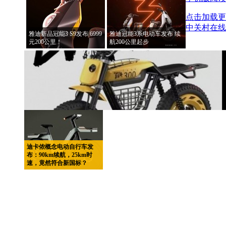
点击加载更
中关村在线
雅迪新品冠能3 S9发布 6999
雅迪冠能3系电动车发布 续
元200公里！
航200公里起步
迪卡侬概念电动自行车发
布：90km续航，25km时
速，竟然符合新国标？