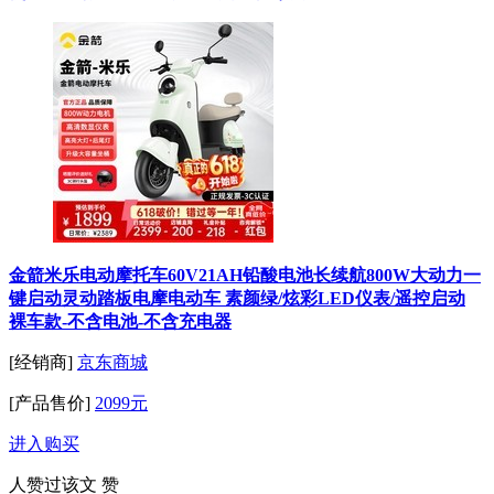
金箭米乐电动摩托车60V21AH铅酸电池长续航800W大动力一
键启动灵动踏板电摩电动车 素颜绿/炫彩LED仪表/遥控启动
裸车款-不含电池-不含充电器
[经销商]
京东商城
[产品售价]
2099元
进入购买
人赞过该文
赞