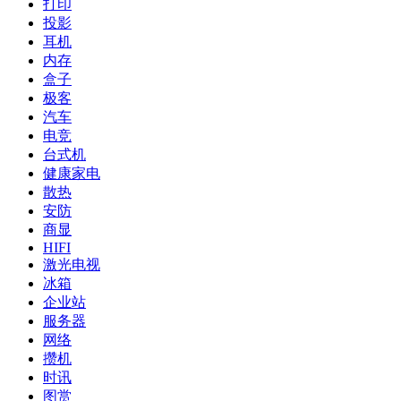
打印
投影
耳机
内存
盒子
极客
汽车
电竞
台式机
健康家电
散热
安防
商显
HIFI
激光电视
冰箱
企业站
服务器
网络
攒机
时讯
图赏