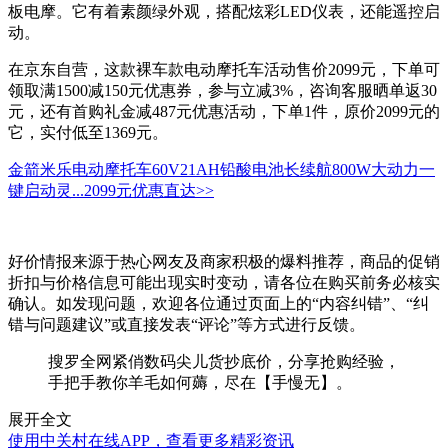
板电摩。它有着素颜绿外观，搭配炫彩LED仪表，还能遥控启
动。
在京东自营，这款裸车款电动摩托车活动售价2099元，下单可
领取满1500减150元优惠券，参与立减3%，咨询客服晒单返30
元，还有首购礼金减487元优惠活动，下单1件，原价2099元的
它，实付低至1369元。
金箭米乐电动摩托车60V21AH铅酸电池长续航800W大动力一
键启动灵...
2099元
优惠直达>>
好价情报来源于热心网友及商家积极的爆料推荐，商品的促销
折扣与价格信息可能出现实时变动，请各位在购买前务必核实
确认。如发现问题，欢迎各位通过页面上的“内容纠错”、“纠
错与问题建议”或直接发表“评论”等方式进行反馈。
搜罗全网紧俏数码尖儿货抄底价，分享抢购经验，
手把手教你羊毛如何薅，尽在【手慢无】。
展开全文
使用中关村在线APP，查看更多精彩资讯