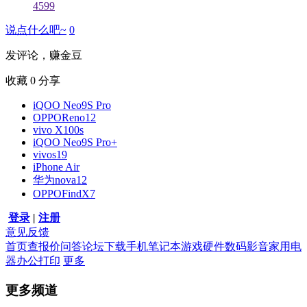
4599
说点什么吧~
0
发评论，赚金豆
收藏
0
分享
iQOO Neo9S Pro
OPPOReno12
vivo X100s
iQOO Neo9S Pro+
vivos19
iPhone Air
华为nova12
OPPOFindX7
登录
|
注册
意见反馈
首页
查报价
问答
论坛
下载
手机
笔记本
游戏硬件
数码影音
家用电
器
办公打印
更多
更多频道