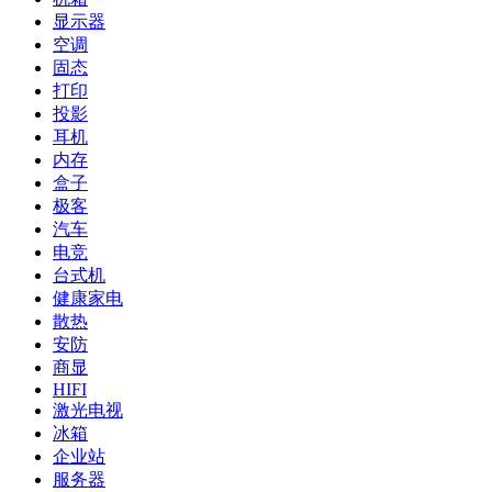
显示器
空调
固态
打印
投影
耳机
内存
盒子
极客
汽车
电竞
台式机
健康家电
散热
安防
商显
HIFI
激光电视
冰箱
企业站
服务器