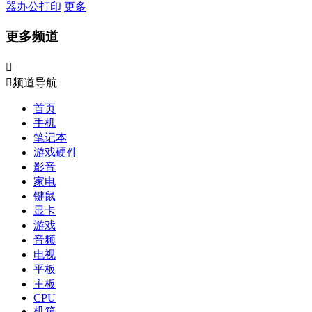
器
办公打印
更多
更多频道


频道导航
首页
手机
笔记本
游戏硬件
影音
家电
键鼠
显卡
游戏
音频
电视
平板
主板
CPU
机箱