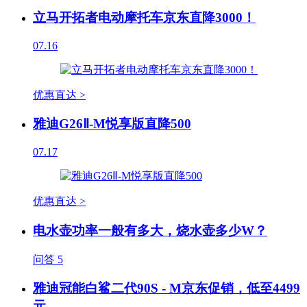
立马开拓者电动摩托车京东直降3000！
07.16
优惠直达 >
雅迪G26Ⅱ-M悦享版直降500
07.17
优惠直达 >
电水壶功率一般有多大，烧水壶多少W？
问答
5
雅迪冠能白鲨二代90S - M京东促销，低至4499
元