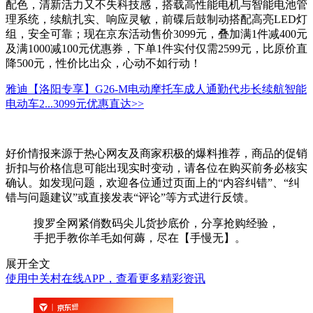
配色，清新活力又不失科技感，搭载高性能电机与智能电池管
理系统，续航扎实、响应灵敏，前碟后鼓制动搭配高亮LED灯
组，安全可靠；现在京东活动售价3099元，叠加满1件减400元
及满1000减100元优惠券，下单1件实付仅需2599元，比原价直
降500元，性价比出众，心动不如行动！
雅迪【洛阳专享】G26-M电动摩托车成人通勤代步长续航智能
电动车2...
3099元
优惠直达>>
好价情报来源于热心网友及商家积极的爆料推荐，商品的促销
折扣与价格信息可能出现实时变动，请各位在购买前务必核实
确认。如发现问题，欢迎各位通过页面上的“内容纠错”、“纠
错与问题建议”或直接发表“评论”等方式进行反馈。
搜罗全网紧俏数码尖儿货抄底价，分享抢购经验，
手把手教你羊毛如何薅，尽在【手慢无】。
展开全文
使用中关村在线APP，查看更多精彩资讯