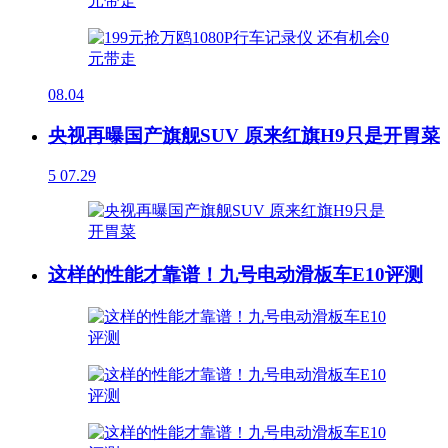
08.04
央视再曝国产旗舰SUV 原来红旗H9只是开胃菜
5
07.29
这样的性能才靠谱！九号电动滑板车E10评测