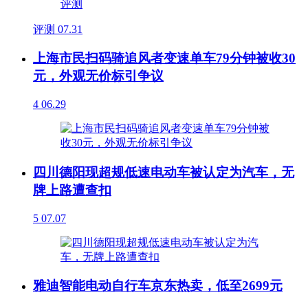
评测
07.31
上海市民扫码骑追风者变速单车79分钟被收30
元，外观无价标引争议
4
06.29
四川德阳现超规低速电动车被认定为汽车，无
牌上路遭查扣
5
07.07
雅迪智能电动自行车京东热卖，低至2699元