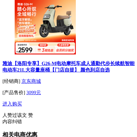
雅迪【洛阳专享】G26-M电动摩托车成人通勤代步长续航智能
电动车21L大容量座桶【门店自提】 颜色到店自选
[经销商]
京东商城
[产品售价]
3099元
进入购买
人赞过该文
赞
内容纠错
相关电商优惠