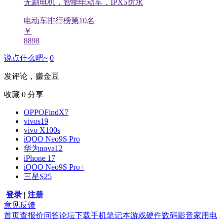
无刷电机，智能电动车，IPX5防水
电动车排行榜第
10
名
￥
8898
说点什么吧~
0
发评论，赚金豆
收藏
0
分享
OPPOFindX7
vivos19
vivo X100s
iQOO Neo9S Pro
华为nova12
iPhone 17
iQOO Neo9S Pro+
三星S25
登录
|
注册
意见反馈
首页
查报价
问答
论坛
下载
手机
笔记本
游戏硬件
数码影音
家用电