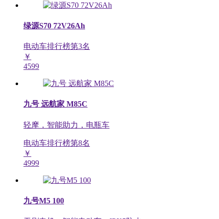
绿源S70 72V26Ah
电动车排行榜第
3
名
￥
4599
九号 远航家 M85C
轻摩，智能助力，电瓶车
电动车排行榜第
8
名
￥
4999
九号M5 100