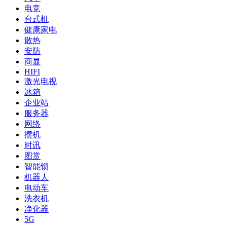
电竞
台式机
健康家电
散热
安防
商显
HIFI
激光电视
冰箱
企业站
服务器
网络
攒机
时讯
图赏
智能锁
机器人
电动车
洗衣机
净化器
5G