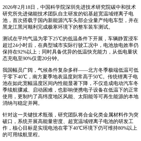
2026年2月18日，中国科学院深圳先进技术研究院碳中和技术
研究所先进储能技术团队自主研发的铝基超宽温域锂离子电
池，首次搭载于国内新能源汽车头部企业量产纯电车型，并在
黑龙江黑河顺利完成极寒环境下的整车装车测试。
测试在平均气温为零下25℃的低温条件下开展，车辆静置浸车
超过24小时后，在典型城市实际行驶工况中，电池放电效率仍
保持在92%以上；同时具备优异的低温快充能力，从低电量状
态充电至90%仅需20分钟。
我国幅员广阔，气候条件复杂多样——北方冬季极端低温可低
于零下40℃，南方夏季地表温度则常高于50℃。传统锂离子电
池在如此宽幅温度区间内性能显著下降，不仅造成电动汽车冬
季续航骤减、启动困难，也影响便携电子设备在低温下的正常
使用，更制约了高纬度地区风能、太阳能等可再生能源的本地
消纳与稳定并网。
针对这一关键技术瓶颈，研究团队将合金化类金属材料作为突
破口，系统开展高能量密度、超宽温域锂离子电池的研发工
作，核心目标是实现电池在零下40℃环境下仍可维持80%以上
的可用续航里程。