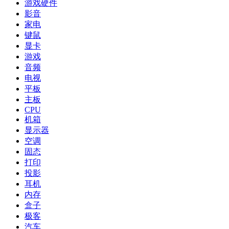
游戏硬件
影音
家电
键鼠
显卡
游戏
音频
电视
平板
主板
CPU
机箱
显示器
空调
固态
打印
投影
耳机
内存
盒子
极客
汽车