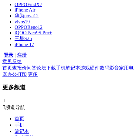
OPPOFindX7
iPhone Air
华为nova12
vivos19
OPPOReno12
iQOO Neo9S Pro+
三星S25
iPhone 17
登录
|
注册
意见反馈
首页
查报价
问答
论坛
下载
手机
笔记本
游戏硬件
数码影音
家用电
器
办公打印
更多
更多频道


频道导航
首页
手机
笔记本