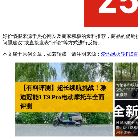
好价情报来源于热心网友及商家积极的爆料推荐，商品的促销折
问题建议”或直接发表“评论”等方式进行反馈。
本文属于原创文章，如若转载，请注明来源：
爱玛风火轮F15直
专治各种续航
【有料评测】超长续航挑战！雅
冠能3 E9 
航极限
迪冠能3 E9 Pro电动摩托车全面
评测
性能续航全面
能3 E9 P
用车体验