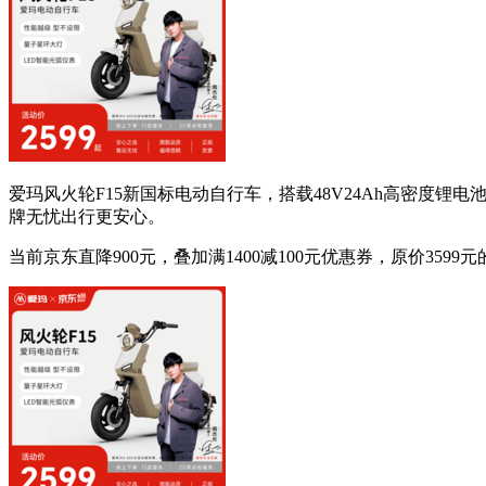
爱玛风火轮F15新国标电动自行车，搭载48V24Ah高密
牌无忧出行更安心。
当前京东直降900元，叠加满1400减100元优惠券，原价359