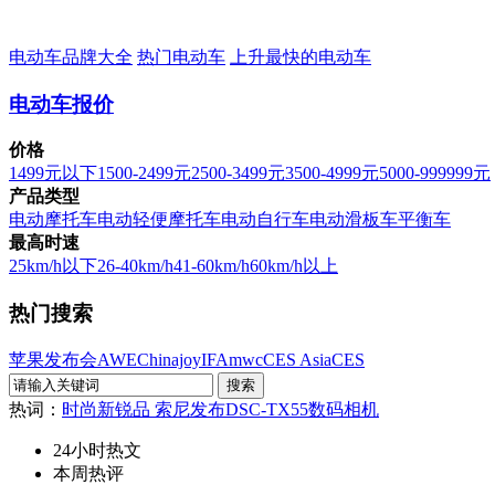
电动车品牌大全
热门电动车
上升最快的电动车
电动车报价
价格
1499元以下
1500-2499元
2500-3499元
3500-4999元
5000-999999元
产品类型
电动摩托车
电动轻便摩托车
电动自行车
电动滑板车
平衡车
最高时速
25km/h以下
26-40km/h
41-60km/h
60km/h以上
热门搜索
苹果发布会
AWE
Chinajoy
IFA
mwc
CES Asia
CES
热词：
时尚新锐品 索尼发布DSC-TX55数码相机
24小时热文
本周热评