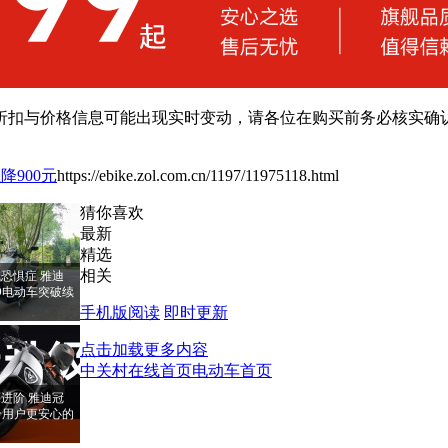
扣与价格信息可能出现实时变动，请各位在购买前务必核实确认
降900元
https://ebike.zol.com.cn/1197/11975118.html
猜你喜欢
最新
精选
相关
恐惧症 雅迪
PRO电动车突破续
手机版阅读
即时更新
点击加载更多内容
中关村在线首页
电动车首页
进阶 雅迪冠
RO给用户更安心的