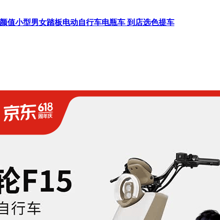
高颜值小型男女踏板电动自行车电瓶车 到店选色提车