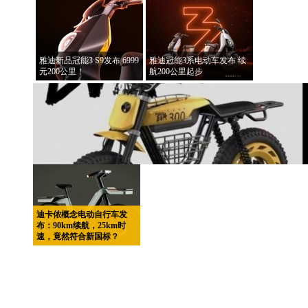
雅迪新品冠能3 S9发布 6999
雅迪冠能3系电动车发布 续
元200公里！
航200公里起步
迪卡侬概念电动自行车发
布：90km续航，25km时
速，竟然符合新国标？