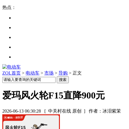
热点：
ZOL首页
>
电动车
>
市场
>
导购
> 正文
爱玛风火轮F15直降900元
2026-06-13 06:30:28
[ 中关村在线 原创 ]
作者：冰泪紫茉