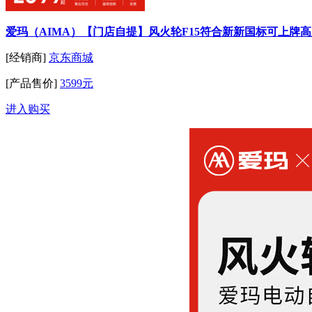
爱玛（AIMA）【门店自提】风火轮F15符合新新国标可上牌
[经销商]
京东商城
[产品售价]
3599元
进入购买