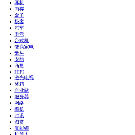
耳机
内存
盒子
极客
汽车
电竞
台式机
健康家电
散热
安防
商显
HIFI
激光电视
冰箱
企业站
服务器
网络
攒机
时讯
图赏
智能锁
机器人