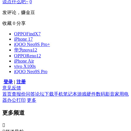
说点什么吧~
0
发评论，赚金豆
收藏
0
分享
OPPOFindX7
iPhone 17
iQOO Neo9S Pro+
华为nova12
OPPOReno12
iPhone Air
vivo X100s
iQOO Neo9S Pro
登录
|
注册
意见反馈
首页
查报价
问答
论坛
下载
手机
笔记本
游戏硬件
数码影音
家用电
器
办公打印
更多
更多频道
