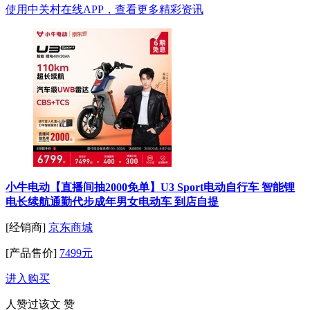
使用中关村在线APP，查看更多精彩资讯
小牛电动【直播间抽2000免单】U3 Sport电动自行车 智能锂
电长续航通勤代步成年男女电动车 到店自提
[经销商]
京东商城
[产品售价]
7499元
进入购买
人赞过该文
赞