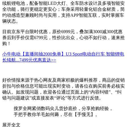
续航锂电池，配备智能LED大灯、全车防水设计及多项智能安
全功能，骑行更稳定更安心；车身采用轻量化铝合金材质，简
约动感造型兼顾时尚与实用，支持APP智能互联，实时掌握车
辆状态。
目前京东平台限时优惠，原价6999元，叠加满3000减300优惠
券后到手价仅需6799元，性价比出众，心动不如行动，速来抢
购！
小牛电动【直播间抽2000免单】U3 Sport电动自行车 智能锂电
长续航...
7499元
优惠直达>>
好价情报来源于热心网友及商家积极的爆料推荐，商品的促销
折扣与价格信息可能出现实时变动，请各位在购买前务必核实
确认。如发现问题，欢迎各位通过页面上的“内容纠错”、“纠
错与问题建议”或直接发表“评论”等方式进行反馈。
搜罗全网紧俏数码尖儿货抄底价，分享抢购经验，
手把手教你羊毛如何薅，尽在【手慢无】。
展开全文