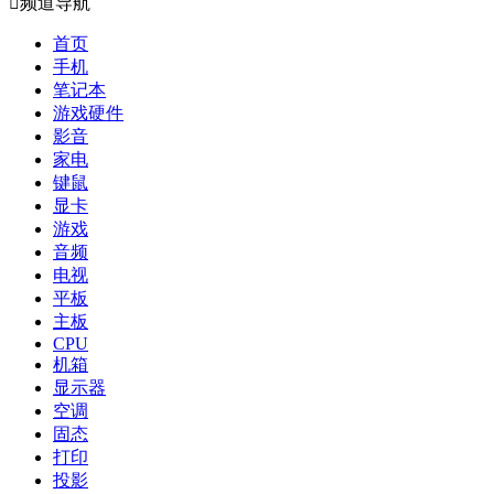

频道导航
首页
手机
笔记本
游戏硬件
影音
家电
键鼠
显卡
游戏
音频
电视
平板
主板
CPU
机箱
显示器
空调
固态
打印
投影