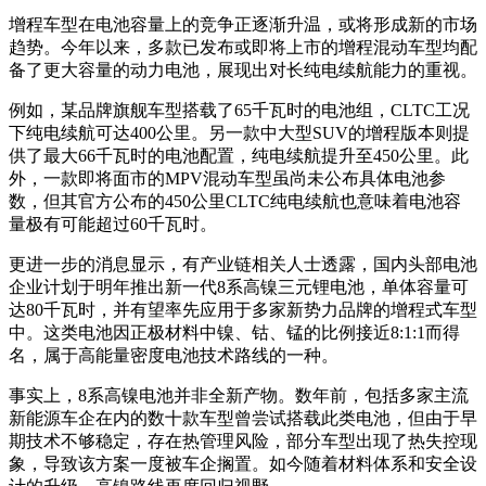
增程车型在电池容量上的竞争正逐渐升温，或将形成新的市场
趋势。今年以来，多款已发布或即将上市的增程混动车型均配
备了更大容量的动力电池，展现出对长纯电续航能力的重视。
例如，某品牌旗舰车型搭载了65千瓦时的电池组，CLTC工况
下纯电续航可达400公里。另一款中大型SUV的增程版本则提
供了最大66千瓦时的电池配置，纯电续航提升至450公里。此
外，一款即将面市的MPV混动车型虽尚未公布具体电池参
数，但其官方公布的450公里CLTC纯电续航也意味着电池容
量极有可能超过60千瓦时。
更进一步的消息显示，有产业链相关人士透露，国内头部电池
企业计划于明年推出新一代8系高镍三元锂电池，单体容量可
达80千瓦时，并有望率先应用于多家新势力品牌的增程式车型
中。这类电池因正极材料中镍、钴、锰的比例接近8:1:1而得
名，属于高能量密度电池技术路线的一种。
事实上，8系高镍电池并非全新产物。数年前，包括多家主流
新能源车企在内的数十款车型曾尝试搭载此类电池，但由于早
期技术不够稳定，存在热管理风险，部分车型出现了热失控现
象，导致该方案一度被车企搁置。如今随着材料体系和安全设