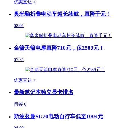
优惠直达 >
奥米融折叠电动车超长续航，直降千元！
08.01
金箭天箭电摩直降710元，仅2589元！
07.31
优惠直达 >
最新笔记本独立显卡排名
问答
6
斯波兹曼SU70电动自行车低至1004元
08.03