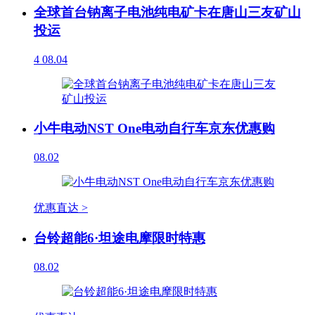
全球首台钠离子电池纯电矿卡在唐山三友矿山
投运
4
08.04
小牛电动NST One电动自行车京东优惠购
08.02
优惠直达 >
台铃超能6·坦途电摩限时特惠
08.02