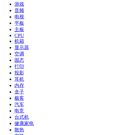
游戏
音频
电视
平板
主板
CPU
机箱
显示器
空调
固态
打印
投影
耳机
内存
盒子
极客
汽车
电竞
台式机
健康家电
散热