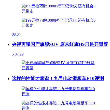
08.04
央视再曝国产旗舰SUV 原来红旗H9只是开胃菜
5
07.29
这样的性能才靠谱！九号电动滑板车E10评测