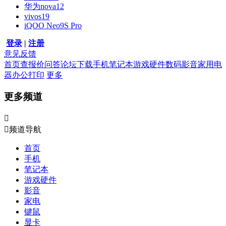
华为nova12
vivos19
iQOO Neo9S Pro
登录
|
注册
意见反馈
首页
查报价
问答
论坛
下载
手机
笔记本
游戏硬件
数码影音
家用电
器
办公打印
更多
更多频道


频道导航
首页
手机
笔记本
游戏硬件
影音
家电
键鼠
显卡