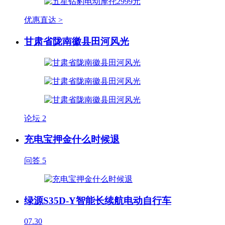
优惠直达 >
甘肃省陇南徽县田河风光
论坛
2
充电宝押金什么时候退
问答
5
绿源S35D-Y智能长续航电动自行车
07.30