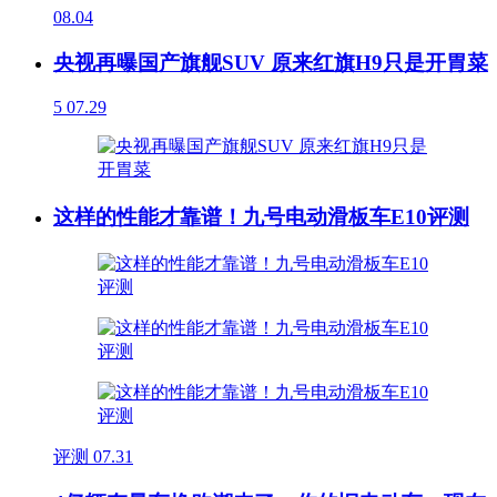
08.04
央视再曝国产旗舰SUV 原来红旗H9只是开胃菜
5
07.29
这样的性能才靠谱！九号电动滑板车E10评测
评测
07.31