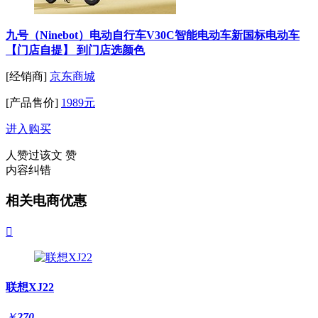
九号（Ninebot）电动自行车V30C智能电动车新国标电动车
【门店自提】 到门店选颜色
[经销商]
京东商城
[产品售价]
1989元
进入购买
人赞过该文
赞
内容纠错
相关电商优惠

联想XJ22
￥
270