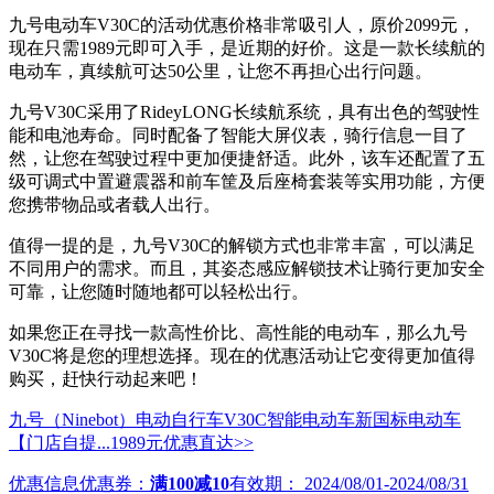
九号电动车V30C的活动优惠价格非常吸引人，原价2099元，
现在只需1989元即可入手，是近期的好价。这是一款长续航的
电动车，真续航可达50公里，让您不再担心出行问题。
九号V30C采用了RideyLONG长续航系统，具有出色的驾驶性
能和电池寿命。同时配备了智能大屏仪表，骑行信息一目了
然，让您在驾驶过程中更加便捷舒适。此外，该车还配置了五
级可调式中置避震器和前车筐及后座椅套装等实用功能，方便
您携带物品或者载人出行。
值得一提的是，九号V30C的解锁方式也非常丰富，可以满足
不同用户的需求。而且，其姿态感应解锁技术让骑行更加安全
可靠，让您随时随地都可以轻松出行。
如果您正在寻找一款高性价比、高性能的电动车，那么九号
V30C将是您的理想选择。现在的优惠活动让它变得更加值得
购买，赶快行动起来吧！
九号（Ninebot）电动自行车V30C智能电动车新国标电动车
【门店自提...
1989元
优惠直达>>
优惠信息
优惠券：
满100减10
有效期：
2024/08/01-2024/08/31