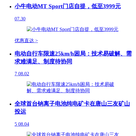
小牛电动MT Sport门店自提，低至3999元
07.30
优惠直达 >
电动自行车限速25km/h困局：技术易破解、需
求难满足、制度待协同
7
08.02
全球首台钠离子电池纯电矿卡在唐山三友矿山
投运
5
08.04