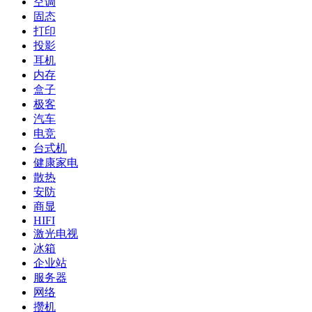
空调
固态
打印
投影
耳机
内存
盒子
极客
汽车
电竞
台式机
健康家电
散热
安防
商显
HIFI
激光电视
冰箱
企业站
服务器
网络
攒机