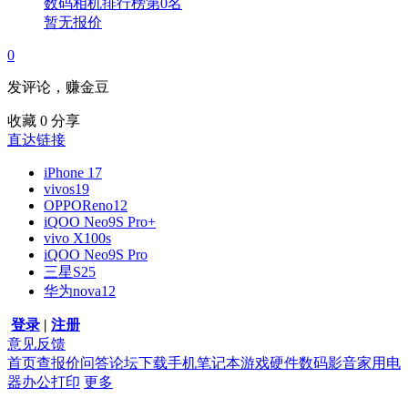
数码相机排行榜第
0
名
暂无报价
0
发评论，赚金豆
收藏
0
分享
直达链接
iPhone 17
vivos19
OPPOReno12
iQOO Neo9S Pro+
vivo X100s
iQOO Neo9S Pro
三星S25
华为nova12
登录
|
注册
意见反馈
首页
查报价
问答
论坛
下载
手机
笔记本
游戏硬件
数码影音
家用电
器
办公打印
更多