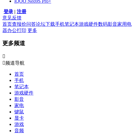
iQOO Neo9S Pro+
登录
|
注册
意见反馈
首页
查报价
问答
论坛
下载
手机
笔记本
游戏硬件
数码影音
家用电
器
办公打印
更多
更多频道


频道导航
首页
手机
笔记本
游戏硬件
影音
家电
键鼠
显卡
游戏
音频