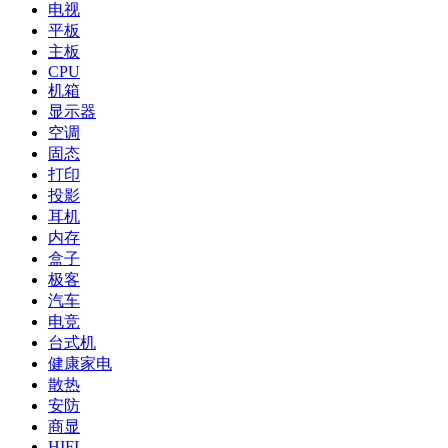
电视
平板
主板
CPU
机箱
显示器
空调
固态
打印
投影
耳机
内存
盒子
极客
汽车
电竞
台式机
健康家电
散热
安防
商显
HIFI