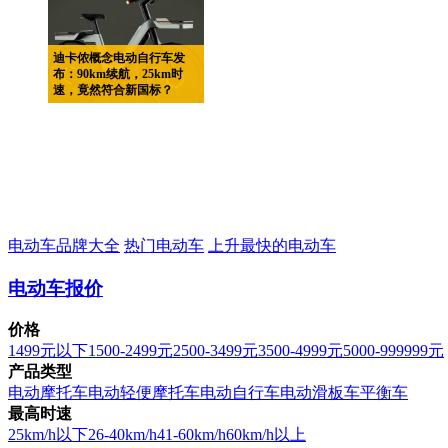
迪卡侬概念电动自行车发
布：90km续航，25km时
速，竟然符合新国标？
电动车品牌大全
热门电动车
上升最快的电动车
电动车报价
价格
1499元以下
1500-2499元
2500-3499元
3500-4999元
5000-999999元
产品类型
电动摩托车
电动轻便摩托车
电动自行车
电动滑板车
平衡车
最高时速
25km/h以下
26-40km/h
41-60km/h
60km/h以上