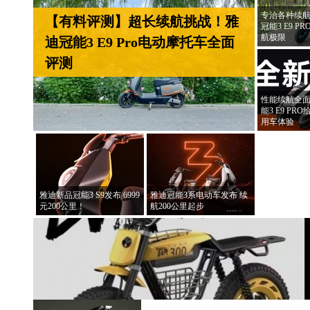
专治各种续航
【有料评测】超长续航挑战！雅
冠能3 E9 
航极限
迪冠能3 E9 Pro电动摩托车全面
评测
性能续航全面
能3 E9 P
用车体验
雅迪新品冠能3 S9发布 6999
雅迪冠能3系电动车发布 续
元200公里！
航200公里起步