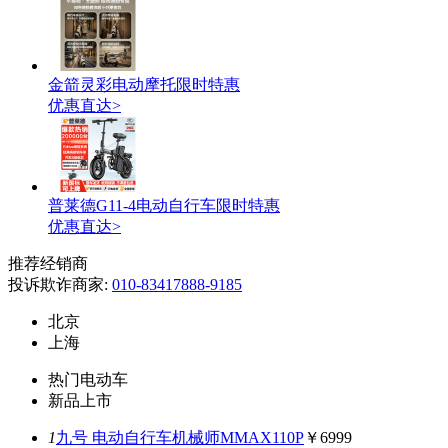
金箭灵彩电动摩托限时特惠
优惠直达>
普莱德G11-4电动自行车限时特惠
优惠直达>
推荐经销商
投诉欺诈商家:
010-83417888-9185
北京
上海
热门电动车
新品上市
1
九号 电动自行车机械师MMAX110P
￥6999