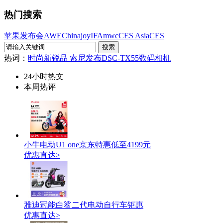
热门搜索
苹果发布会
AWE
Chinajoy
IFA
mwc
CES Asia
CES
热词：
时尚新锐品 索尼发布DSC-TX55数码相机
24小时热文
本周热评
小牛电动U1 one京东特惠低至4199元
优惠直达>
雅迪冠能白鲨二代电动自行车钜惠
优惠直达>