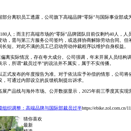
部分离职员工透露，公司旗下高端品牌“零际”与国际事业部成为
180人；而主打高端市场的“零际”品牌团队目前仅剩约40人
变动，需与第三方服务公司签约，或选择协商解除劳动合同。但补
间长短。对此不满的员工已启动劳动仲裁程序以维护自身权益。
严重偏离实际情况，存在夸大成分。公司强调，年末开展人员结构
示，所谓“裁员过半”的说法并不属实，属于不实传播。
以正式发布的年度报告为准。对于依法应予补偿的情形，公司将
议，可通过内部设立的反馈机制提出诉求。
品线与海外市场。公开数据显示，2025年前三季度其实现营业收
模组织调整：高端品牌与国际部裁员过半
https://ebike.zol.com.cn/
猜你喜欢
最新