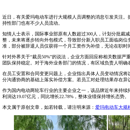
近日，有关爱玛电动车进行大规模人员调整的消息引发关注。据
持性部门也有不少人员流动。
知情人士表示，国际事业部原有人数超过300人，计划分批裁减
整，未来将逐步转向外包模式，导致部分新入职员工面临岗位
准，部分被辞退人员仅获得一个月工资作为补偿，无论在职时
针对外界关于“裁员50%”的说法，企业方面回应称相关数据
团队保持稳定。对于海外业务部门的情况，有区域负责人明确表
在员工安置和合同变更问题上，企业指出具体人员变动情况将
分沟通协商的基础上落实补偿方案。若员工对处理结果存在异
作为国内电动两轮车行业的主要企业之一，该品牌近年来持续拓展产
利润达19.07亿元，同比增长22.78%，整体业绩保持增长态势。
本文属于原创文章，如若转载，请注明来源：
爱玛电动车大规