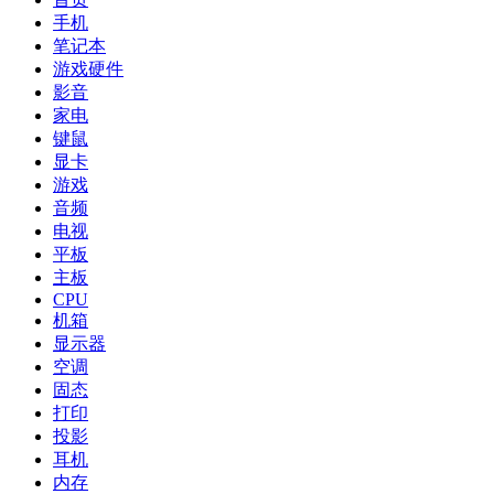
手机
笔记本
游戏硬件
影音
家电
键鼠
显卡
游戏
音频
电视
平板
主板
CPU
机箱
显示器
空调
固态
打印
投影
耳机
内存