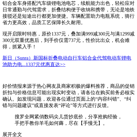
铝合金车身搭配汽车级锂电池电芯，续航能力出色，轻松应对
日常通勤与代驾需求，折叠结构便于收纳和携带，无论是地铁
接驳还是短途出行都更加便捷。车辆配置助力电瓶系统，骑行
省力更高效，品质工艺保障长久耐用。
现开启限时特惠，原价1337元，叠加满999减300元与满1299减
300元双重优惠后，到手价仅需737元，性价比出众，机会难
得，抓紧入手！
新日（Sunra）新国标折叠电动自行车铝合金代驾电动车锂电
池助力电...
1337元
优惠直达>>
好价情报来源于热心网友及商家积极的爆料推荐，商品的促销
折扣与价格信息可能出现实时变动，请各位在购买前务必核实
确认。如发现问题，欢迎各位通过页面上的“内容纠错”、“纠
错与问题建议”或直接发表“评论”等方式进行反馈。
搜罗全网紧俏数码尖儿货抄底价，分享抢购经验，
手把手教你羊毛如何薅，尽在【手慢无】。
展开全文