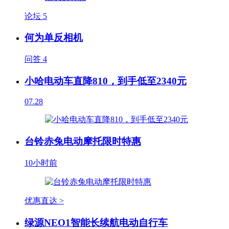
论坛
5
何为单反相机
问答
4
小哈电动车直降810，到手低至2340元
07.28
台铃赤兔电动摩托限时特惠
10小时前
优惠直达 >
绿源NEO1智能长续航电动自行车