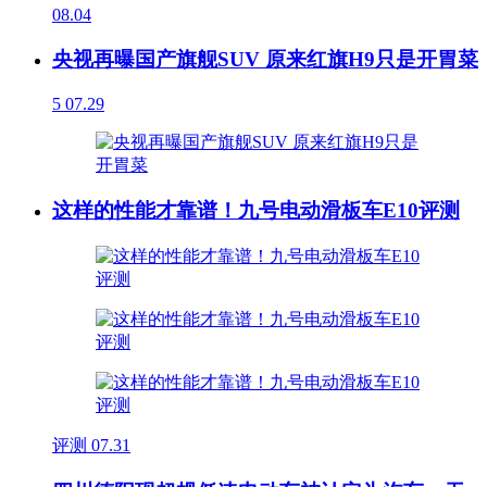
08.04
央视再曝国产旗舰SUV 原来红旗H9只是开胃菜
5
07.29
这样的性能才靠谱！九号电动滑板车E10评测
评测
07.31