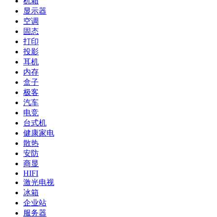
机箱
显示器
空调
固态
打印
投影
耳机
内存
盒子
极客
汽车
电竞
台式机
健康家电
散热
安防
商显
HIFI
激光电视
冰箱
企业站
服务器