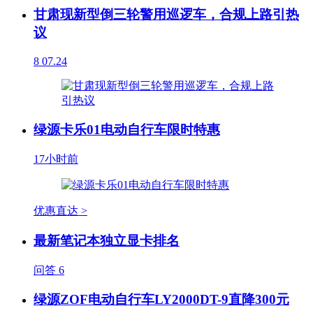
甘肃现新型倒三轮警用巡逻车，合规上路引热
议
8
07.24
绿源卡乐01电动自行车限时特惠
17小时前
优惠直达 >
最新笔记本独立显卡排名
问答
6
绿源ZOF电动自行车LY2000DT-9直降300元