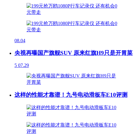
08.04
央视再曝国产旗舰SUV 原来红旗H9只是开胃菜
5
07.29
这样的性能才靠谱！九号电动滑板车E10评测