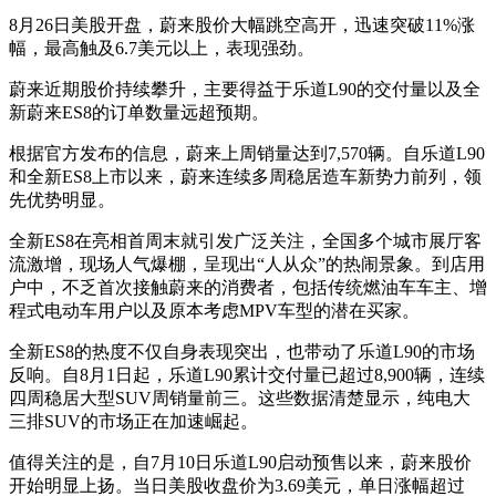
8月26日美股开盘，蔚来股价大幅跳空高开，迅速突破11%涨
幅，最高触及6.7美元以上，表现强劲。
蔚来近期股价持续攀升，主要得益于乐道L90的交付量以及全
新蔚来ES8的订单数量远超预期。
根据官方发布的信息，蔚来上周销量达到7,570辆。自乐道L90
和全新ES8上市以来，蔚来连续多周稳居造车新势力前列，领
先优势明显。
全新ES8在亮相首周末就引发广泛关注，全国多个城市展厅客
流激增，现场人气爆棚，呈现出“人从众”的热闹景象。到店用
户中，不乏首次接触蔚来的消费者，包括传统燃油车车主、增
程式电动车用户以及原本考虑MPV车型的潜在买家。
全新ES8的热度不仅自身表现突出，也带动了乐道L90的市场
反响。自8月1日起，乐道L90累计交付量已超过8,900辆，连续
四周稳居大型SUV周销量前三。这些数据清楚显示，纯电大
三排SUV的市场正在加速崛起。
值得关注的是，自7月10日乐道L90启动预售以来，蔚来股价
开始明显上扬。当日美股收盘价为3.69美元，单日涨幅超过