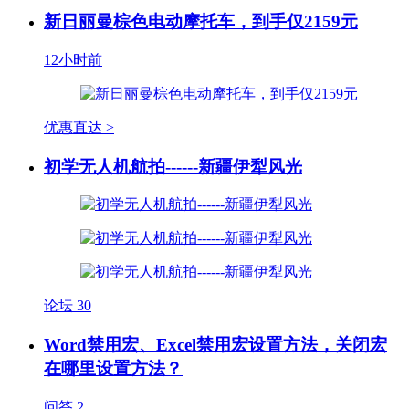
新日丽曼棕色电动摩托车，到手仅2159元
12小时前
优惠直达 >
初学无人机航拍------新疆伊犁风光
论坛
30
Word禁用宏、Excel禁用宏设置方法，关闭宏
在哪里设置方法？
问答
2