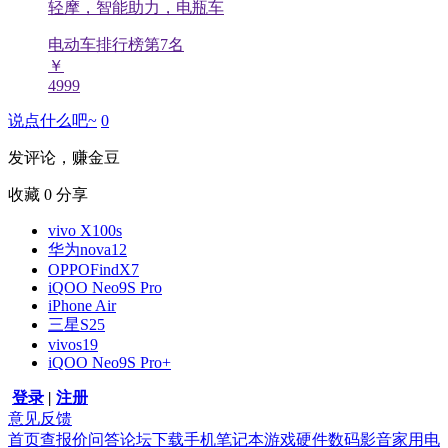
轻摩，智能助力，电瓶车
电动车排行榜第
7
名
￥
4999
说点什么吧~
0
发评论，赚金豆
收藏
0
分享
vivo X100s
华为nova12
OPPOFindX7
iQOO Neo9S Pro
iPhone Air
三星S25
vivos19
iQOO Neo9S Pro+
登录
|
注册
意见反馈
首页
查报价
问答
论坛
下载
手机
笔记本
游戏硬件
数码影音
家用电