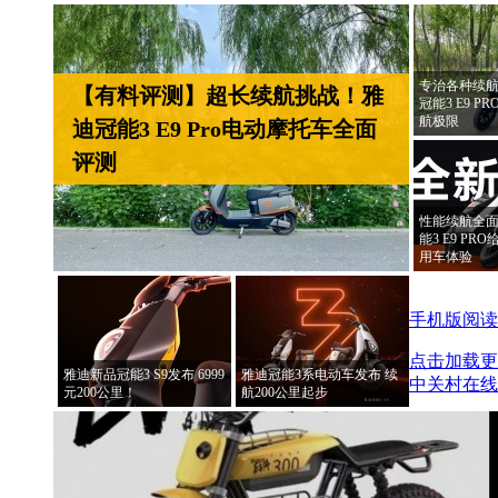
专治各种续航
【有料评测】超长续航挑战！雅
冠能3 E9 
航极限
迪冠能3 E9 Pro电动摩托车全面
评测
性能续航全面
能3 E9 P
用车体验
手机版阅读
点击加载更
雅迪新品冠能3 S9发布 6999
雅迪冠能3系电动车发布 续
中关村在线
元200公里！
航200公里起步