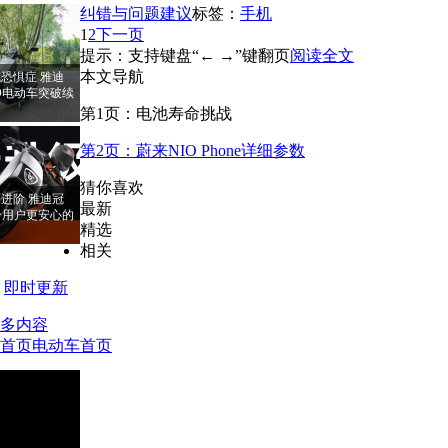
纠错与问题建议
标签：
手机
1
2
下一页
提示：支持键盘“← →”键翻页
阅读全文
本文导航
恐惧症 雅迪
PRO电动车突破续
第1页：电池寿命挑战
第2页：蔚来NIO Phone详细参数
猜你喜欢
进阶 雅迪冠
最新
RO给用户更安心的
精选
相关
即时更新
多内容
首页
电动车首页