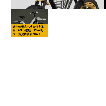
迪卡侬概念电动自行车发
布：90km续航，25km时
速，竟然符合新国标？