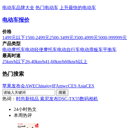
电动车品牌大全
热门电动车
上升最快的电动车
电动车报价
价格
1499元以下
1500-2499元
2500-3499元
3500-4999元
5000-999999元
产品类型
电动摩托车
电动轻便摩托车
电动自行车
电动滑板车
平衡车
最高时速
25km/h以下
26-40km/h
41-60km/h
60km/h以上
热门搜索
苹果发布会
AWE
Chinajoy
IFA
mwc
CES Asia
CES
热词：
时尚新锐品 索尼发布DSC-TX55数码相机
24小时热文
本周热评