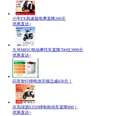
小牛FX风速版电摩直降200元
优惠直达>
九号M85C电动摩托车直降700仅3999元
优惠直达>
闪充智行锂电池天猫立减650元！
京东绿源S35D锂电电动车直降800！
优惠直达>