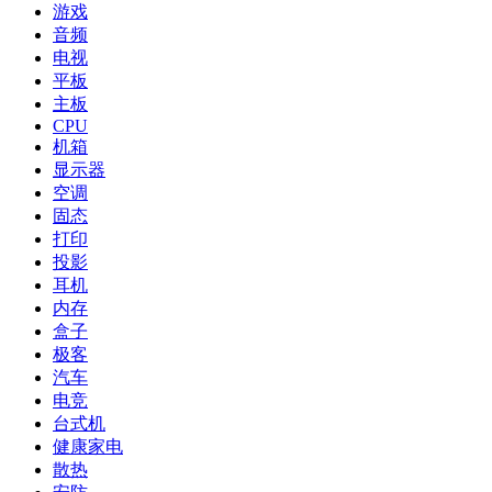
游戏
音频
电视
平板
主板
CPU
机箱
显示器
空调
固态
打印
投影
耳机
内存
盒子
极客
汽车
电竞
台式机
健康家电
散热