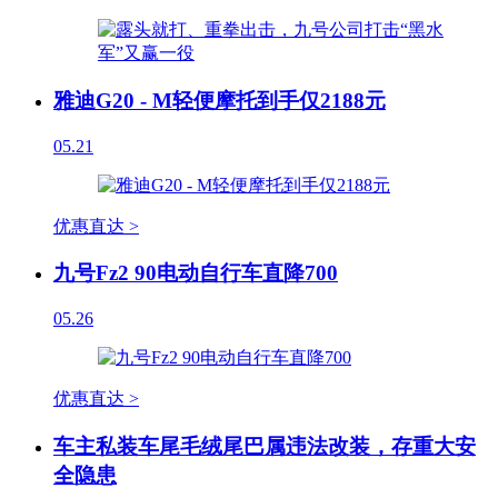
雅迪G20 - M轻便摩托到手仅2188元
05.21
优惠直达 >
九号Fz2 90电动自行车直降700
05.26
优惠直达 >
车主私装车尾毛绒尾巴属违法改装，存重大安
全隐患