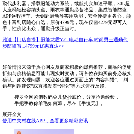
勤代步利器，搭载冠能动力系统，续航扎实加速平顺，30L超
大座桶轻松容纳头盔、雨衣等通勤必备物品，集成智能防盗、
APP远程控车、无钥匙启动等实用功能，安全便捷更省心，颜
色丰富到店随心自选，原价4799元，现在仅需4279元即可入
手，性价比出众，通勤升级正当时。
雅迪【门店自提】冠能龙霆Y-G 电动自行车 时尚男士通勤代
步防盗智...
4799元
优惠直达>>
好价情报来源于热心网友及商家积极的爆料推荐，商品的促销
折扣与价格信息可能出现实时变动，请各位在购买前务必核实
确认。如发现问题，欢迎各位通过页面上的“内容纠错”、“纠
错与问题建议”或直接发表“评论”等方式进行反馈。
搜罗全网紧俏数码尖儿货抄底价，分享抢购经验，
手把手教你羊毛如何薅，尽在【手慢无】。
展开全文
使用中关村在线APP，查看更多精彩资讯