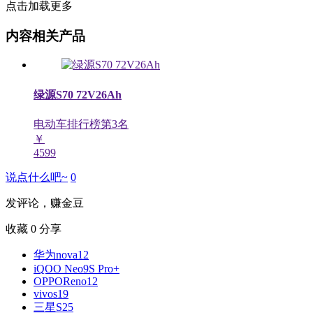
点击加载更多
内容相关产品
绿源S70 72V26Ah
电动车排行榜第
3
名
￥
4599
说点什么吧~
0
发评论，赚金豆
收藏
0
分享
华为nova12
iQOO Neo9S Pro+
OPPOReno12
vivos19
三星S25