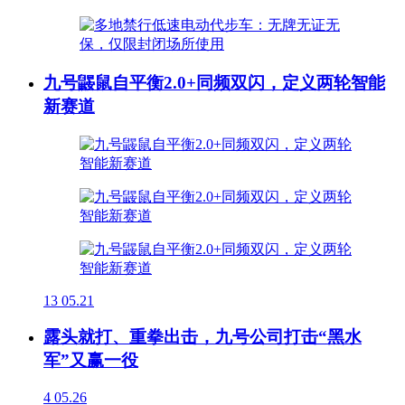
九号鼹鼠自平衡2.0+同频双闪，定义两轮智能
新赛道
13
05.21
露头就打、重拳出击，九号公司打击“黑水
军”又赢一役
4
05.26