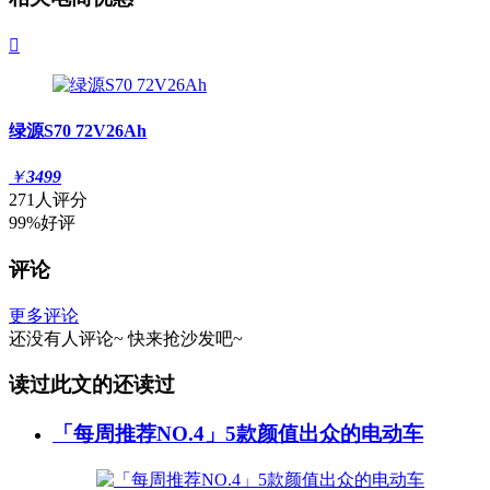

绿源S70 72V26Ah
￥
3499
271人评分
99%好评
评论
更多评论
还没有人评论~
快来
抢沙发
吧~
读过此文的还读过
「每周推荐NO.4」5款颜值出众的电动车