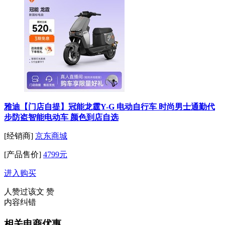
雅迪【门店自提】冠能龙霆Y-G 电动自行车 时尚男士通勤代
步防盗智能电动车 颜色到店自选
[经销商]
京东商城
[产品售价]
4799元
进入购买
人赞过该文
赞
内容纠错
相关电商优惠