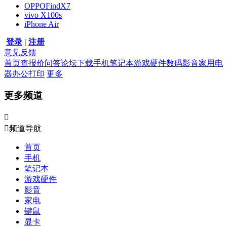
OPPOFindX7
vivo X100s
iPhone Air
登录
|
注册
意见反馈
首页
查报价
问答
论坛
下载
手机
笔记本
游戏硬件
数码影音
家用电
器
办公打印
更多
更多频道


频道导航
首页
手机
笔记本
游戏硬件
影音
家电
键鼠
显卡