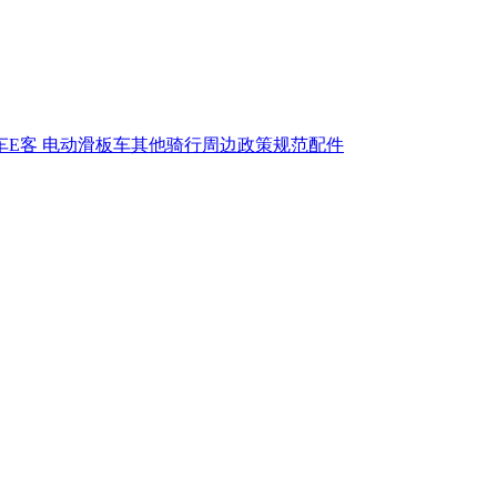
车
E客
电动滑板车
其他
骑行周边
政策规范
配件