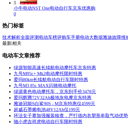
5
小牛电动NST One电动自行车京东优惠购
0
热门标签
技术解析
全面评测
电动车榜评
购车手册
电动大数据
雅迪
故障维
最新
|
相关
电动车文章推荐
绿源智能高速长续航电动摩托车京东特惠
九号M95c+ Mk2电动摩托限时特惠
爱玛80km长续航电动自行车限时特惠
九号M3 85c MAX闪骑电动摩托
绿源黄色电动摩托车，京东到手价3478元
爱玛辉腾72V32Ah极地灰电摩京东特惠
雅迪冠能S白鲨90S - M京东特惠仅4599元
超威石墨烯电池48V12Ah仅199元
环法女子赛加强服装核查，严打借内衣塑形牟取气动优势
驰小虎吉祥虎电动自行车限时特惠