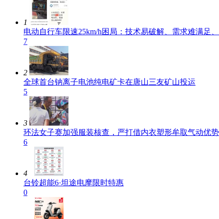
1
电动自行车限速25km/h困局：技术易破解、需求难满足
7
2
全球首台钠离子电池纯电矿卡在唐山三友矿山投运
5
3
环法女子赛加强服装核查，严打借内衣塑形牟取气动优势
6
4
台铃超能6·坦途电摩限时特惠
0