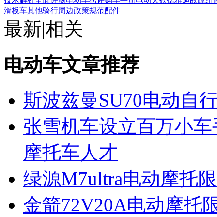
技术解析
全面评测
电动车榜评
购车手册
电动大数据
雅迪
故障维
滑板车
其他
骑行周边
政策规范
配件
最新
|
相关
电动车文章推荐
斯波兹曼SU70电动自
张雪机车设立百万小车
摩托车人才
绿源M7ultra电动摩托
金箭72V20A电动摩托