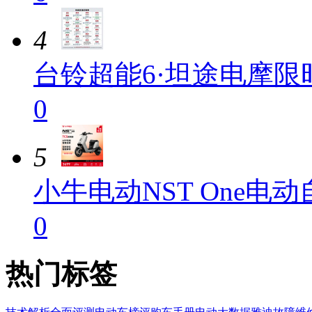
4
台铃超能6·坦途电摩限
0
5
小牛电动NST One电
0
热门标签