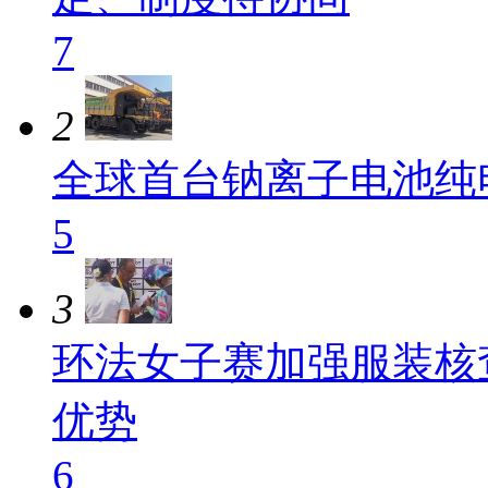
7
2
全球首台钠离子电池纯
5
3
环法女子赛加强服装核
优势
6