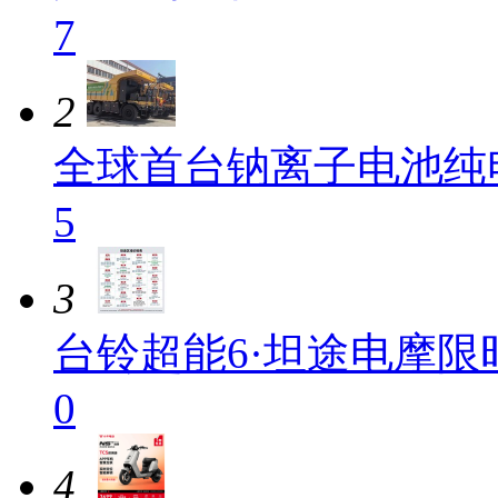
7
2
全球首台钠离子电池纯
5
3
台铃超能6·坦途电摩限
0
4