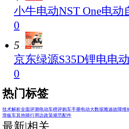
小牛电动NST One电
0
5
京东绿源S35D锂电电动
0
热门标签
技术解析
全面评测
电动车榜评
购车手册
电动大数据
雅迪
故障维
滑板车
其他
骑行周边
政策规范
配件
最新
|
相关