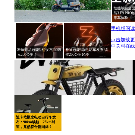
性能续航全面
能3 E9 P
用车体验
手机版阅读
点击加载更
中关村在线
雅迪新品冠能3 S9发布 6999
雅迪冠能3系电动车发布 续
元200公里！
航200公里起步
迪卡侬概念电动自行车发
布：90km续航，25km时
速，竟然符合新国标？