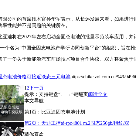
有限公司的首席技术官孙华军表示，从长远发展来看，如果进行
功率性能并不是问题的关键所在。
迪将在2027年左右启动全固态电池的批量示范装车应用，并计
一个名为“中国全固态电池产学研协同创新平台”的组织，旨在
署了一份关于新能源汽车前瞻技术项目合作协议。双方将聚焦于
固态电池价格可接近液态三元电池
https://ebike.zol.com.cn/949/949
1
2
下一页
提示：支持键盘“← →”键翻页
阅读全文
本文导航
恐惧症 雅迪
第1页：比亚迪固态电池计划
PRO电动车突破续
第2页：天迪工控td-rpc-i801 m.2固态256gb/指纹/双
猜你喜欢