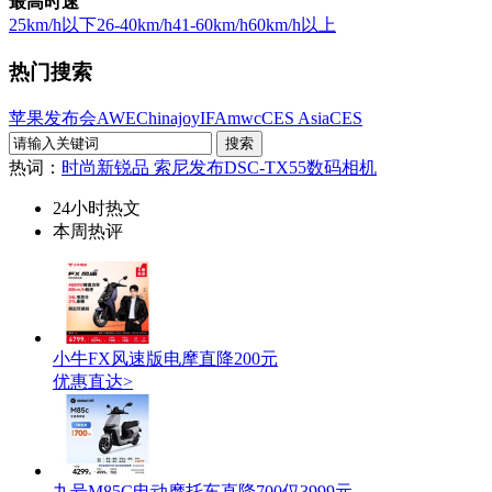
最高时速
25km/h以下
26-40km/h
41-60km/h
60km/h以上
热门搜索
苹果发布会
AWE
Chinajoy
IFA
mwc
CES Asia
CES
热词：
时尚新锐品 索尼发布DSC-TX55数码相机
24小时热文
本周热评
小牛FX风速版电摩直降200元
优惠直达>
九号M85C电动摩托车直降700仅3999元