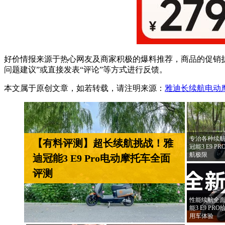
好价情报来源于热心网友及商家积极的爆料推荐，商品的促销折
问题建议”或直接发表“评论”等方式进行反馈。
本文属于原创文章，如若转载，请注明来源：
雅迪长续航电动摩
专治各种续航
【有料评测】超长续航挑战！雅
冠能3 E9 
航极限
迪冠能3 E9 Pro电动摩托车全面
评测
性能续航全面
能3 E9 P
用车体验