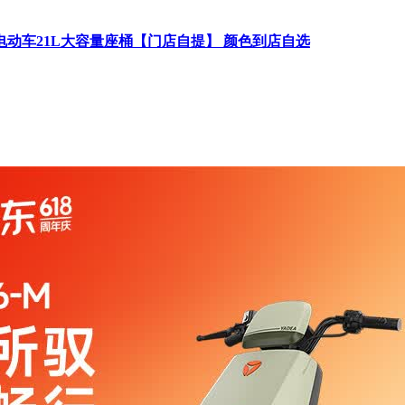
电动车21L大容量座桶【门店自提】 颜色到店自选