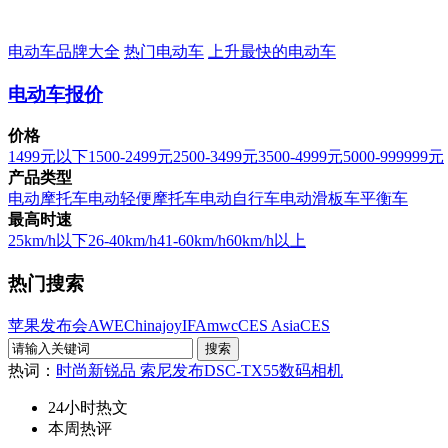
电动车品牌大全
热门电动车
上升最快的电动车
电动车报价
价格
1499元以下
1500-2499元
2500-3499元
3500-4999元
5000-999999元
产品类型
电动摩托车
电动轻便摩托车
电动自行车
电动滑板车
平衡车
最高时速
25km/h以下
26-40km/h
41-60km/h
60km/h以上
热门搜索
苹果发布会
AWE
Chinajoy
IFA
mwc
CES Asia
CES
热词：
时尚新锐品 索尼发布DSC-TX55数码相机
24小时热文
本周热评