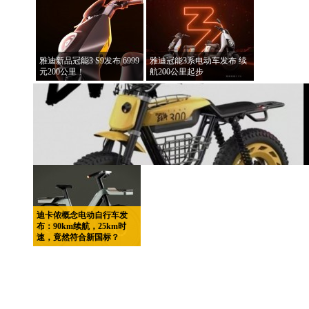
雅迪新品冠能3 S9发布 6999
雅迪冠能3系电动车发布 续
元200公里！
航200公里起步
迪卡侬概念电动自行车发
布：90km续航，25km时
速，竟然符合新国标？