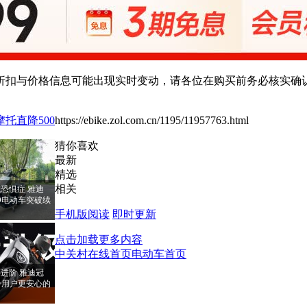
扣与价格信息可能出现实时变动，请各位在购买前务必核实确认
托直降500
https://ebike.zol.com.cn/1195/11957763.html
猜你喜欢
最新
精选
相关
恐惧症 雅迪
PRO电动车突破续
手机版阅读
即时更新
点击加载更多内容
中关村在线首页
电动车首页
进阶 雅迪冠
RO给用户更安心的