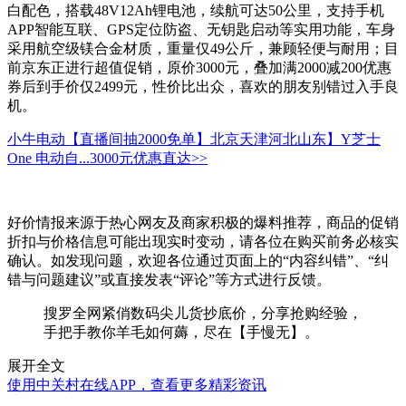
白配色，搭载48V12Ah锂电池，续航可达50公里，支持手机
APP智能互联、GPS定位防盗、无钥匙启动等实用功能，车身
采用航空级镁合金材质，重量仅49公斤，兼顾轻便与耐用；目
前京东正进行超值促销，原价3000元，叠加满2000减200优惠
券后到手价仅2499元，性价比出众，喜欢的朋友别错过入手良
机。
小牛电动【直播间抽2000免单】北京天津河北山东】Y芝士
One 电动自...
3000元
优惠直达>>
好价情报来源于热心网友及商家积极的爆料推荐，商品的促销
折扣与价格信息可能出现实时变动，请各位在购买前务必核实
确认。如发现问题，欢迎各位通过页面上的“内容纠错”、“纠
错与问题建议”或直接发表“评论”等方式进行反馈。
搜罗全网紧俏数码尖儿货抄底价，分享抢购经验，
手把手教你羊毛如何薅，尽在【手慢无】。
展开全文
使用中关村在线APP，查看更多精彩资讯