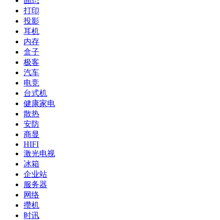
固态
打印
投影
耳机
内存
盒子
极客
汽车
电竞
台式机
健康家电
散热
安防
商显
HIFI
激光电视
冰箱
企业站
服务器
网络
攒机
时讯