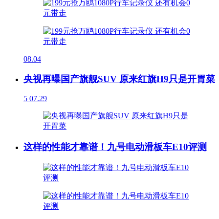
08.04
央视再曝国产旗舰SUV 原来红旗H9只是开胃菜
5
07.29
这样的性能才靠谱！九号电动滑板车E10评测