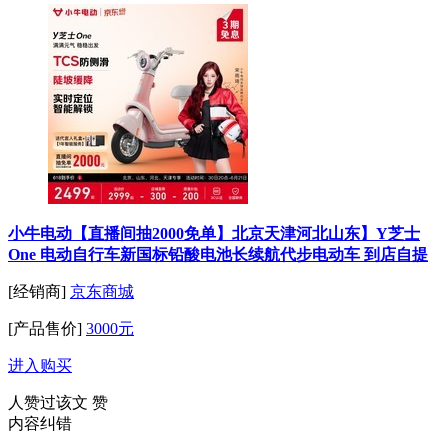
小牛电动【直播间抽2000免单】北京天津河北山东】Y芝士
One 电动自行车新国标铅酸电池长续航代步电动车 到店自提
[经销商]
京东商城
[产品售价]
3000元
进入购买
人赞过该文
赞
内容纠错