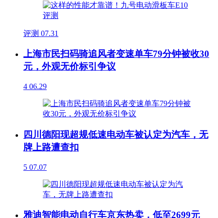
评测
07.31
上海市民扫码骑追风者变速单车79分钟被收30
元，外观无价标引争议
4
06.29
四川德阳现超规低速电动车被认定为汽车，无
牌上路遭查扣
5
07.07
雅迪智能电动自行车京东热卖，低至2699元