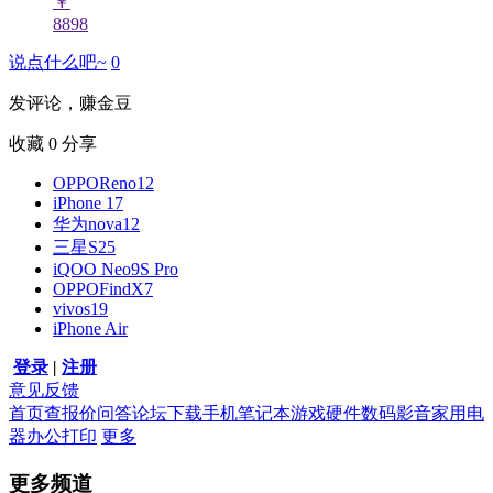
￥
8898
说点什么吧~
0
发评论，赚金豆
收藏
0
分享
OPPOReno12
iPhone 17
华为nova12
三星S25
iQOO Neo9S Pro
OPPOFindX7
vivos19
iPhone Air
登录
|
注册
意见反馈
首页
查报价
问答
论坛
下载
手机
笔记本
游戏硬件
数码影音
家用电
器
办公打印
更多
更多频道