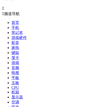


频道导航
首页
手机
笔记本
游戏硬件
影音
家电
键鼠
显卡
游戏
音频
电视
平板
主板
CPU
机箱
显示器
空调