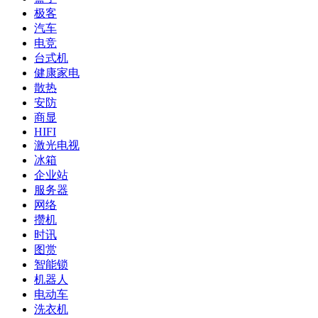
极客
汽车
电竞
台式机
健康家电
散热
安防
商显
HIFI
激光电视
冰箱
企业站
服务器
网络
攒机
时讯
图赏
智能锁
机器人
电动车
洗衣机