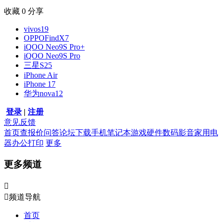
收藏
0
分享
vivos19
OPPOFindX7
iQOO Neo9S Pro+
iQOO Neo9S Pro
三星S25
iPhone Air
iPhone 17
华为nova12
登录
|
注册
意见反馈
首页
查报价
问答
论坛
下载
手机
笔记本
游戏硬件
数码影音
家用电
器
办公打印
更多
更多频道


频道导航
首页