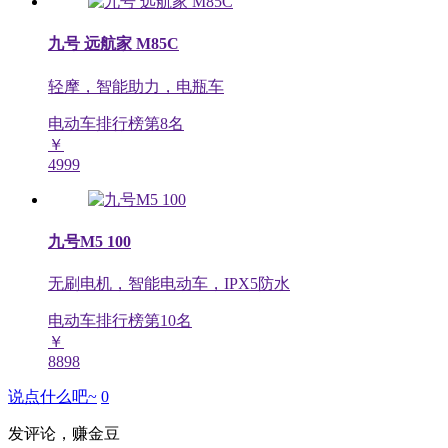
九号 远航家 M85C
轻摩，智能助力，电瓶车
电动车排行榜第
8
名
￥
4999
九号M5 100
无刷电机，智能电动车，IPX5防水
电动车排行榜第
10
名
￥
8898
说点什么吧~
0
发评论，赚金豆