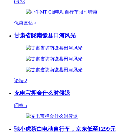
06.28
优惠直达 >
甘肃省陇南徽县田河风光
论坛
2
充电宝押金什么时候退
问答
5
驰小虎茶白电动自行车，京东低至1299元