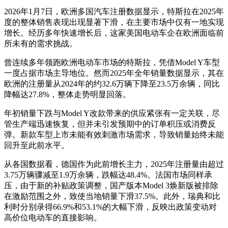
2026年1月7日，欧洲多国汽车注册数据显示，特斯拉在2025年
度的整体销售表现出现显著下滑，在主要市场中仅有一地实现
增长。经历多年快速增长后，这家美国电动车企在欧洲面临前
所未有的需求挑战。
曾连续多年领跑欧洲电动车市场的特斯拉，凭借Model Y车型
一度占据市场主导地位。然而2025年全年销量数据显示，其在
欧洲的注册量从2024年的约32.6万辆下降至23.5万余辆，同比
降幅达27.8%，整体走势明显回落。
年初销量下跌与Model Y改款带来的供应紧张有一定关联，尽
管生产端迅速恢复，但并未引发预期中的订单积压或消费反
弹。新款车型上市未能有效刺激市场需求，导致销量始终未能
回升至此前水平。
从各国数据看，德国作为此前增长主力，2025年注册量由超过
3.75万辆骤减至1.9万余辆，跌幅达48.4%。法国市场同样承
压，由于新的补贴政策调整，国产版本Model 3焕新版被排除
在激励范围之外，致使当地销量下滑37.5%。此外，瑞典和比
利时分别录得66.9%和53.1%的大幅下滑，反映出政策变动对
高价位电动车的直接影响。