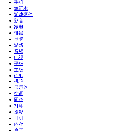
手机
笔记本
游戏硬件
影音
家电
键鼠
显卡
游戏
音频
电视
平板
主板
CPU
机箱
显示器
空调
固态
打印
投影
耳机
内存
盒子