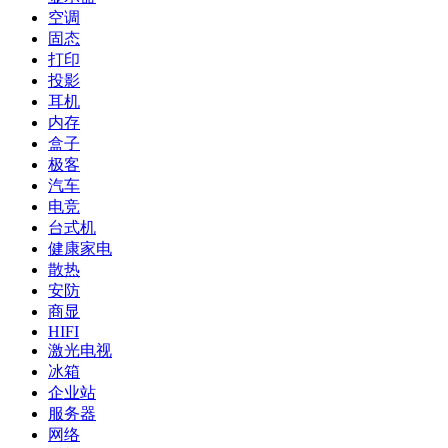
空调
固态
打印
投影
耳机
内存
盒子
极客
汽车
电竞
台式机
健康家电
散热
安防
商显
HIFI
激光电视
冰箱
企业站
服务器
网络