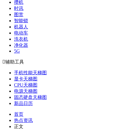
攒机
时讯
图赏
智能锁
机器人
电动车
洗衣机
净化器
5G

辅助工具
手机性能天梯图
显卡天梯图
CPU天梯图
电源天梯图
固态硬盘天梯图
新品日历
首页
热点资讯
正文