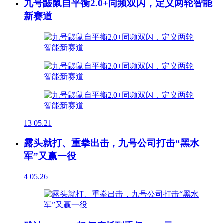
九号鼹鼠自平衡2.0+同频双闪，定义两轮智能
新赛道
13
05.21
露头就打、重拳出击，九号公司打击“黑水
军”又赢一役
4
05.26