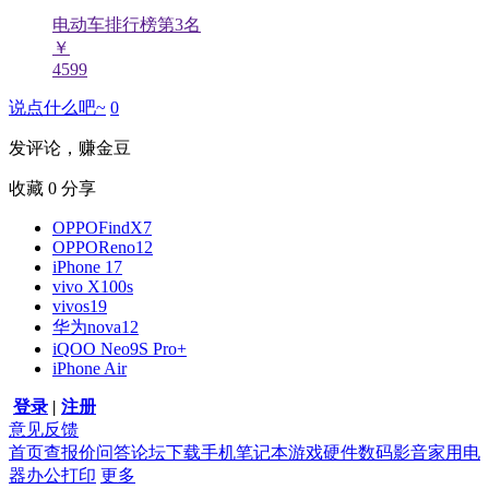
电动车排行榜第
3
名
￥
4599
说点什么吧~
0
发评论，赚金豆
收藏
0
分享
OPPOFindX7
OPPOReno12
iPhone 17
vivo X100s
vivos19
华为nova12
iQOO Neo9S Pro+
iPhone Air
登录
|
注册
意见反馈
首页
查报价
问答
论坛
下载
手机
笔记本
游戏硬件
数码影音
家用电
器
办公打印
更多