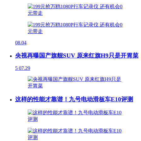
08.04
央视再曝国产旗舰SUV 原来红旗H9只是开胃菜
5
07.29
这样的性能才靠谱！九号电动滑板车E10评测