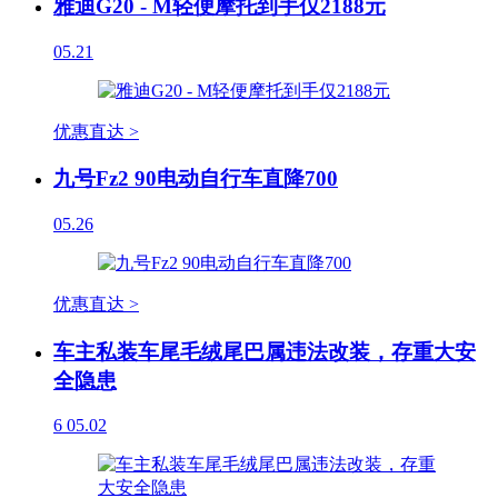
雅迪G20 - M轻便摩托到手仅2188元
05.21
优惠直达 >
九号Fz2 90电动自行车直降700
05.26
优惠直达 >
车主私装车尾毛绒尾巴属违法改装，存重大安
全隐患
6
05.02