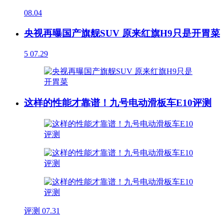
08.04
央视再曝国产旗舰SUV 原来红旗H9只是开胃菜
5
07.29
这样的性能才靠谱！九号电动滑板车E10评测
评测
07.31