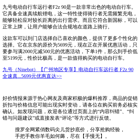
九号电动自行车远行者F2z 90是一款非常出色的电动自行车。
它具备全速真续航锂电，这一特性使得骑行者无需频繁充电，
能够轻松应对较长距离的出行需求。而且它符合新国标，可以
正常上牌，让用户能够合法合规地在道路上骑行。
这款车可以到门店选择自己喜欢的颜色，提供了更多个性化的
选择。它在京东的原价为5699元，现在正在开展优惠活动，只
要参与满2000元减500元的优惠活动，下单1件，那么到手价低
至5199元，性价比极高，是一款值得购买的电动自行车。
九号（Ninebot）【广州地区专享】电动自行车远行者 F2z 90
全速真...
5699元
优惠直达>>
好价情报来源于热心网友及商家积极的爆料推荐，商品的促销
折扣与价格信息可能出现实时变动，请各位在购买前务必核实
确认。如发现问题，欢迎各位通过页面上的“内容纠错”、“纠
错与问题建议”或直接发表“评论”等方式进行反馈。
搜罗全网紧俏数码尖儿货抄底价，分享抢购经验，
手把手教你羊毛如何薅，尽在【手慢无】。