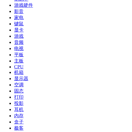
游戏硬件
影音
家电
键鼠
显卡
游戏
音频
电视
平板
主板
CPU
机箱
显示器
空调
固态
打印
投影
耳机
内存
盒子
极客