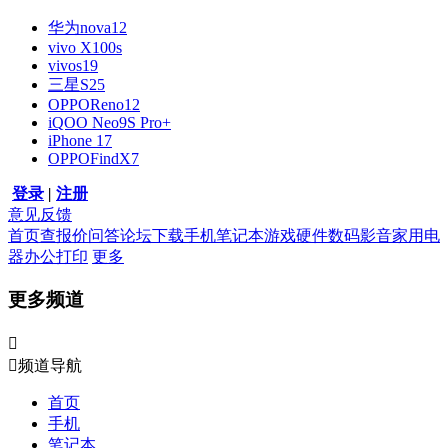
华为nova12
vivo X100s
vivos19
三星S25
OPPOReno12
iQOO Neo9S Pro+
iPhone 17
OPPOFindX7
登录
|
注册
意见反馈
首页
查报价
问答
论坛
下载
手机
笔记本
游戏硬件
数码影音
家用电
器
办公打印
更多
更多频道


频道导航
首页
手机
笔记本