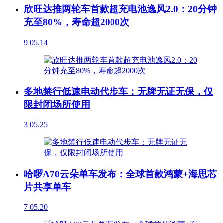
欣旺达推两轮车首款超充电池逸风2.0：20分钟
充至80%，寿命超2000次
9
05.14
多地禁行低速电动代步车：无牌无证无保，仅
限封闭场所使用
3
05.25
哈啰A70云朵单车发布：全球首款鸿蒙+海思芯
片共享单车
7
05.20