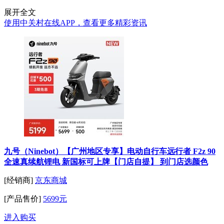
展开全文
使用中关村在线APP，查看更多精彩资讯
九号（Ninebot）【广州地区专享】电动自行车远行者 F2z 90
全速真续航锂电 新国标可上牌【门店自提】 到门店选颜色
[经销商]
京东商城
[产品售价]
5699元
进入购买