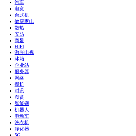
汽车
电竞
台式机
健康家电
散热
安防
商显
HIFI
激光电视
冰箱
企业站
服务器
网络
攒机
时讯
图赏
智能锁
机器人
电动车
洗衣机
净化器
5G