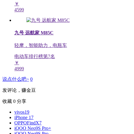
￥
4599
九号 远航家 M85C
轻摩，智能助力，电瓶车
电动车排行榜第
7
名
￥
4999
说点什么吧~
0
发评论，赚金豆
收藏
0
分享
vivos19
iPhone 17
OPPOFindX7
iQOO Neo9S Pro+
iQOO Neo9S Pro