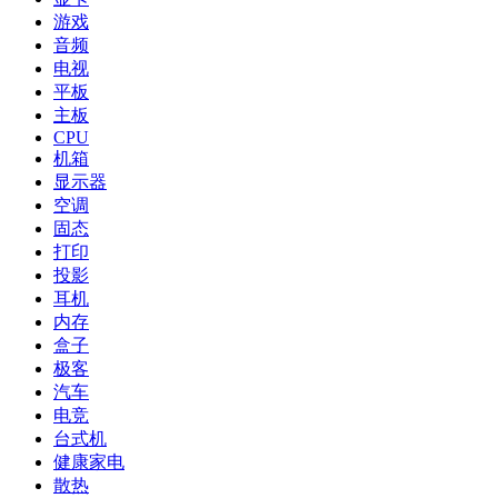
游戏
音频
电视
平板
主板
CPU
机箱
显示器
空调
固态
打印
投影
耳机
内存
盒子
极客
汽车
电竞
台式机
健康家电
散热