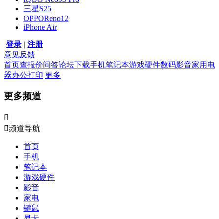
三星S25
OPPOReno12
iPhone Air
登录
|
注册
意见反馈
首页
查报价
问答
论坛
下载
手机
笔记本
游戏硬件
数码影音
家用电
器
办公打印
更多
更多频道


频道导航
首页
手机
笔记本
游戏硬件
影音
家电
键鼠
显卡