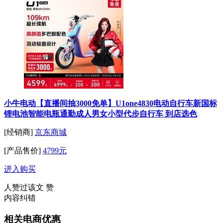
小牛电动【直播间抽3000免单】U1one4830电动自行车新国标
锂电池智能电瓶通勤成人男女小型代步自行车 到店选色
[经销商]
京东商城
[产品售价]
4799元
进入购买
人赞过该文
赞
内容纠错
相关电商优惠