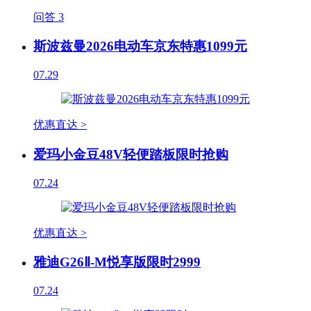
问答
3
斯波兹曼2026电动车京东特惠1099元
07.29
优惠直达 >
爱玛小金豆48V轻便踏板限时抢购
07.24
优惠直达 >
雅迪G26Ⅱ-M悦享版限时2999
07.24