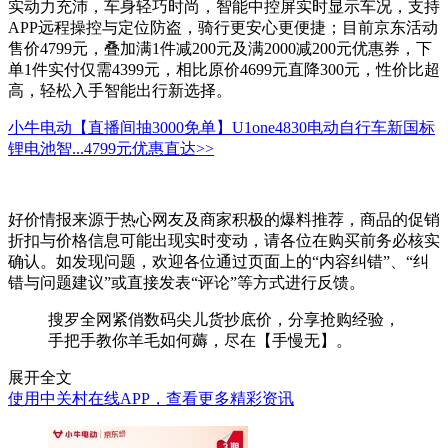
实动力充沛，车身轻巧时尚，智能中控屏实时显示车况，支持
APP远程操控与定位防盗，骑行更安心更便捷；目前京东活动
售价4799元，叠加满1件减200元及满2000减200元优惠券，下
单1件实付仅需4399元，相比原价4699元直降300元，性价比超
高，轻松入手智能出行新选择。
小牛电动【直播间抽3000免单】U1one4830电动自行车新国标
锂电池智...
4799元
优惠直达>>
好价情报来源于热心网友及商家积极的爆料推荐，商品的促销
折扣与价格信息可能出现实时变动，请各位在购买前务必核实
确认。如发现问题，欢迎各位通过页面上的“内容纠错”、“纠
错与问题建议”或直接发表“评论”等方式进行反馈。
搜罗全网紧俏数码尖儿货抄底价，分享抢购经验，
手把手教你羊毛如何薅，尽在【手慢无】。
展开全文
使用中关村在线APP，查看更多精彩资讯