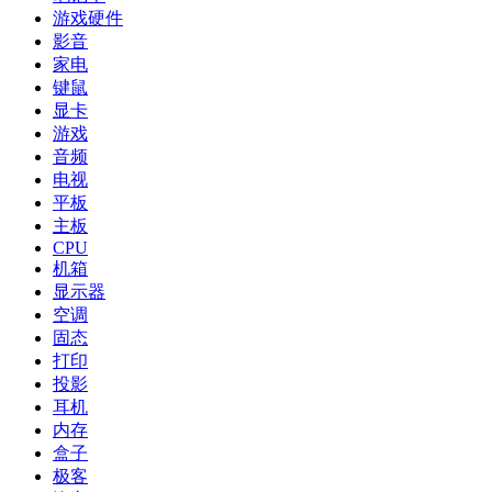
游戏硬件
影音
家电
键鼠
显卡
游戏
音频
电视
平板
主板
CPU
机箱
显示器
空调
固态
打印
投影
耳机
内存
盒子
极客