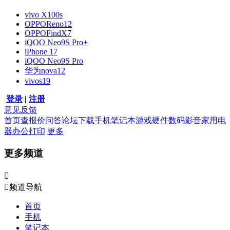
vivo X100s
OPPOReno12
OPPOFindX7
iQOO Neo9S Pro+
iPhone 17
iQOO Neo9S Pro
华为nova12
vivos19
登录
|
注册
意见反馈
首页
查报价
问答
论坛
下载
手机
笔记本
游戏硬件
数码影音
家用电
器
办公打印
更多
更多频道


频道导航
首页
手机
笔记本