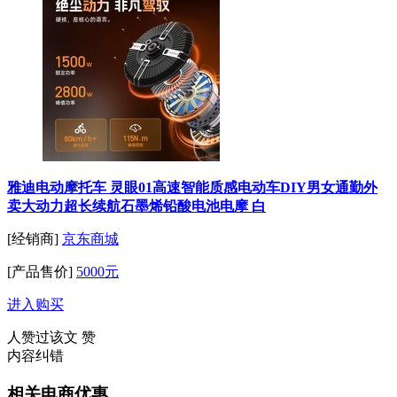
雅迪电动摩托车 灵眼01高速智能质感电动车DIY男女通勤外
卖大动力超长续航石墨烯铅酸电池电摩 白
[经销商]
京东商城
[产品售价]
5000元
进入购买
人赞过该文
赞
内容纠错
相关电商优惠