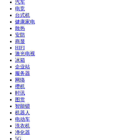
汽车
电竞
台式机
健康家电
散热
安防
商显
HIFI
激光电视
冰箱
企业站
服务器
网络
攒机
时讯
图赏
智能锁
机器人
电动车
洗衣机
净化器
5G