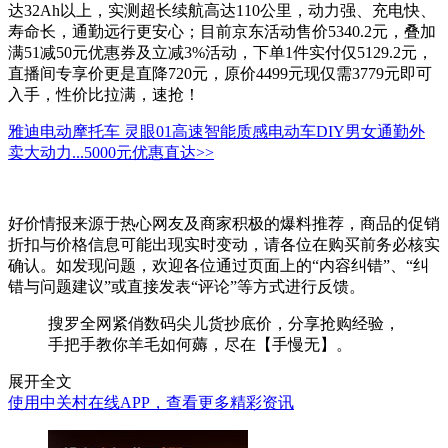
达32Ah以上，实测超长续航高达110公里，动力强、充电快、
寿命长，通勤远行更安心；目前京东活动售价5340.2元，叠加
满51减50元优惠券及立减3%活动，下单1件实付仅5129.2元，
直播间专享价更是直降720元，原价4499元现仅需3779元即可
入手，性价比拉满，速抢！
雅迪电动摩托车 灵眼01高速智能质感电动车DIY男女通勤外
卖大动力...
5000元
优惠直达>>
好价情报来源于热心网友及商家积极的爆料推荐，商品的促销
折扣与价格信息可能出现实时变动，请各位在购买前务必核实
确认。如发现问题，欢迎各位通过页面上的“内容纠错”、“纠
错与问题建议”或直接发表“评论”等方式进行反馈。
搜罗全网紧俏数码尖儿货抄底价，分享抢购经验，
手把手教你羊毛如何薅，尽在【手慢无】。
展开全文
使用中关村在线APP，查看更多精彩资讯