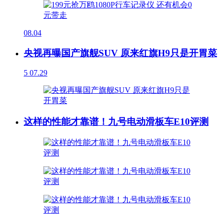
08.04
央视再曝国产旗舰SUV 原来红旗H9只是开胃菜
5
07.29
这样的性能才靠谱！九号电动滑板车E10评测