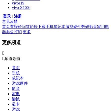
vivos19
vivo X100s
登录
|
注册
意见反馈
首页
查报价
问答
论坛
下载
手机
笔记本
游戏硬件
数码影音
家用电
器
办公打印
更多
更多频道


频道导航
首页
手机
笔记本
游戏硬件
影音
家电
键鼠
显卡
游戏