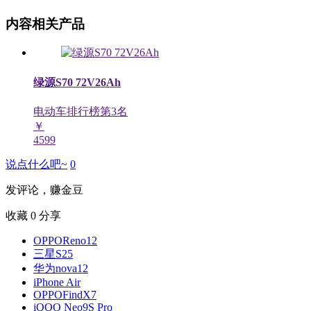
内容相关产品
绿源S70 72V26Ah
电动车排行榜第
3
名
￥
4599
说点什么吧~
0
发评论，赚金豆
收藏
0
分享
OPPOReno12
三星S25
华为nova12
iPhone Air
OPPOFindX7
iQOO Neo9S Pro