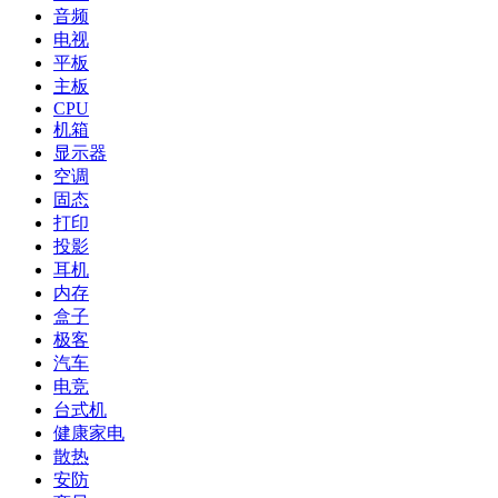
音频
电视
平板
主板
CPU
机箱
显示器
空调
固态
打印
投影
耳机
内存
盒子
极客
汽车
电竞
台式机
健康家电
散热
安防