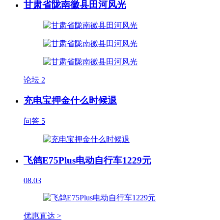
甘肃省陇南徽县田河风光
论坛
2
充电宝押金什么时候退
问答
5
飞鸽E75Plus电动自行车1229元
08.03
优惠直达 >