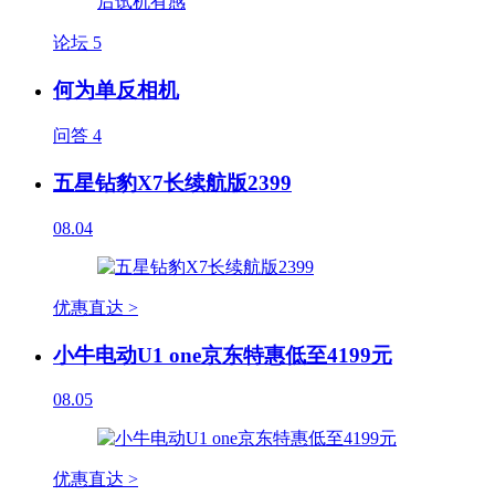
论坛
5
何为单反相机
问答
4
五星钻豹X7长续航版2399
08.04
优惠直达 >
小牛电动U1 one京东特惠低至4199元
08.05
优惠直达 >