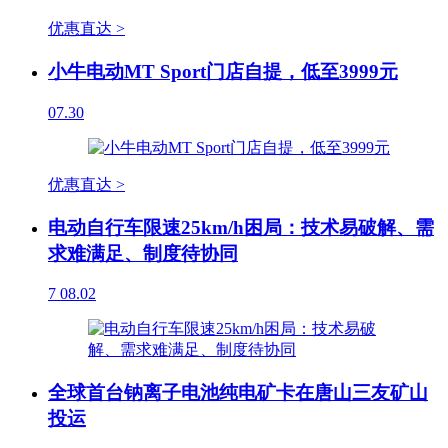
优惠直达 >
小牛电动MT Sport门店自提，低至3999元
07.30
优惠直达 >
电动自行车限速25km/h困局：技术易破解、需
求难满足、制度待协同
7
08.02
全球首台钠离子电池纯电矿卡在唐山三友矿山
投运