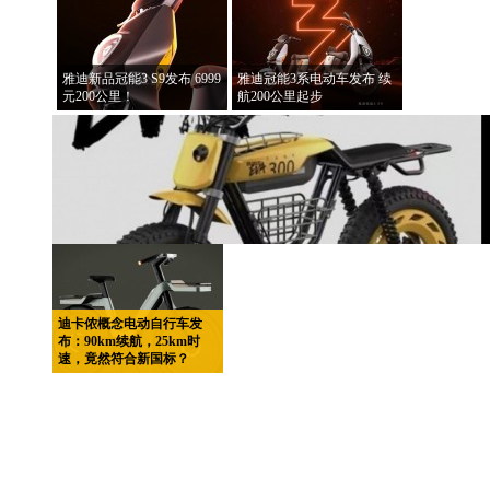
雅迪新品冠能3 S9发布 6999
雅迪冠能3系电动车发布 续
元200公里！
航200公里起步
迪卡侬概念电动自行车发
布：90km续航，25km时
速，竟然符合新国标？