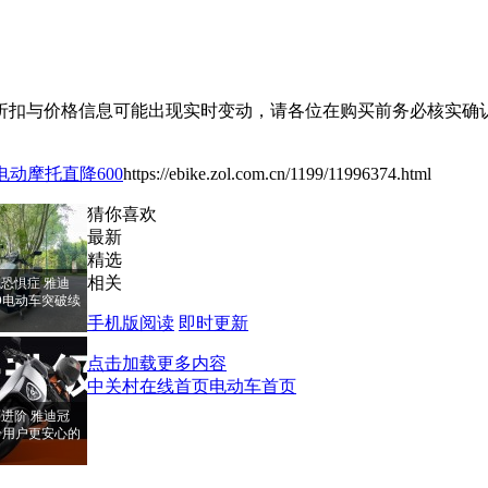
扣与价格信息可能出现实时变动，请各位在购买前务必核实确认
ro电动摩托直降600
https://ebike.zol.com.cn/1199/11996374.html
猜你喜欢
最新
精选
相关
恐惧症 雅迪
PRO电动车突破续
手机版阅读
即时更新
点击加载更多内容
中关村在线首页
电动车首页
进阶 雅迪冠
RO给用户更安心的