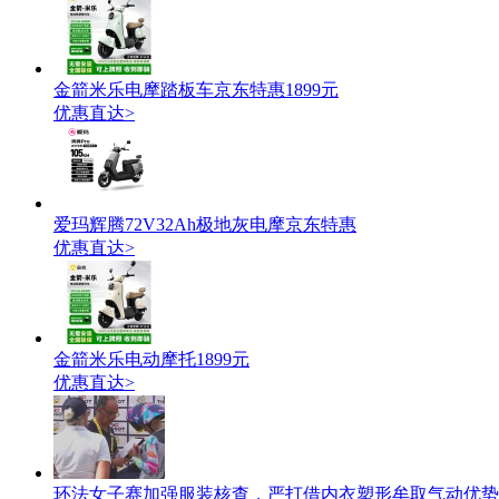
金箭米乐电摩踏板车京东特惠1899元
优惠直达>
爱玛辉腾72V32Ah极地灰电摩京东特惠
优惠直达>
金箭米乐电动摩托1899元
优惠直达>
环法女子赛加强服装核查，严打借内衣塑形牟取气动优势