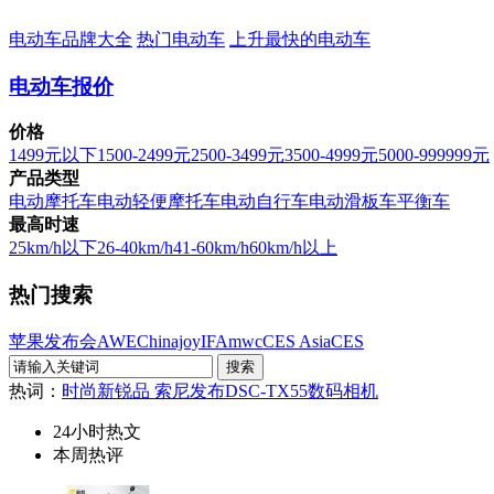
电动车品牌大全
热门电动车
上升最快的电动车
电动车报价
价格
1499元以下
1500-2499元
2500-3499元
3500-4999元
5000-999999元
产品类型
电动摩托车
电动轻便摩托车
电动自行车
电动滑板车
平衡车
最高时速
25km/h以下
26-40km/h
41-60km/h
60km/h以上
热门搜索
苹果发布会
AWE
Chinajoy
IFA
mwc
CES Asia
CES
热词：
时尚新锐品 索尼发布DSC-TX55数码相机
24小时热文
本周热评