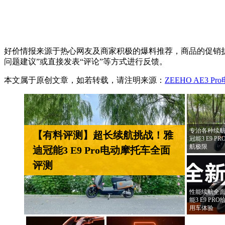
好价情报来源于热心网友及商家积极的爆料推荐，商品的促销折
问题建议”或直接发表“评论”等方式进行反馈。
本文属于原创文章，如若转载，请注明来源：
ZEEHO AE3 P
专治各种续航
【有料评测】超长续航挑战！雅
冠能3 E9 
航极限
迪冠能3 E9 Pro电动摩托车全面
评测
性能续航全面
能3 E9 P
用车体验