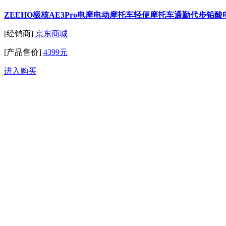
ZEEHO极核AE3Pro电摩电动摩托车轻便摩托车通勤代步铅酸电动车
[经销商]
京东商城
[产品售价]
4399元
进入购买