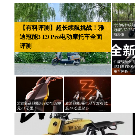
专治各种续航
【有料评测】超长续航挑战！雅
冠能3 E9 
航极限
迪冠能3 E9 Pro电动摩托车全面
评测
性能续航全面
能3 E9 P
用车体验
雅迪新品冠能3 S9发布 6999
雅迪冠能3系电动车发布 续
元200公里！
航200公里起步