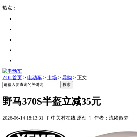
热点：
ZOL首页
>
电动车
>
市场
>
导购
> 正文
野马370S半盔立减35元
2026-06-14 18:13:31
[ 中关村在线 原创 ]
作者：流绪微梦