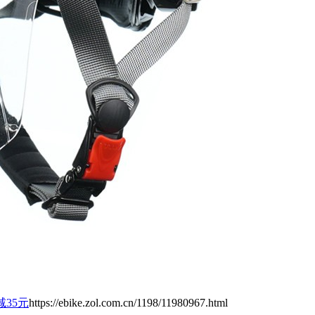
减35元
https://ebike.zol.com.cn/1198/11980967.html