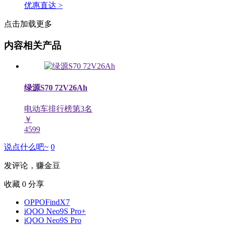
优惠直达 >
点击加载更多
内容相关产品
绿源S70 72V26Ah
电动车排行榜第
3
名
￥
4599
说点什么吧~
0
发评论，赚金豆
收藏
0
分享
OPPOFindX7
iQOO Neo9S Pro+
iQOO Neo9S Pro