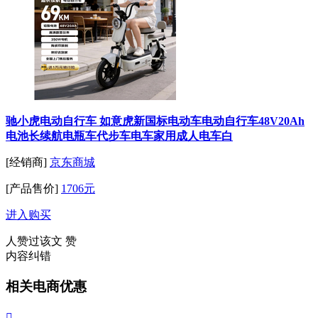
驰小虎电动自行车 如意虎新国标电动车电动自行车48V20Ah
电池长续航电瓶车代步车电车家用成人电车白
[经销商]
京东商城
[产品售价]
1706元
进入购买
人赞过该文
赞
内容纠错
相关电商优惠
