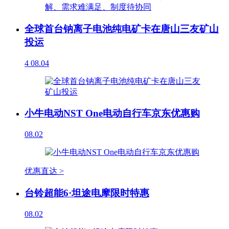
全球首台钠离子电池纯电矿卡在唐山三友矿山
投运
4
08.04
小牛电动NST One电动自行车京东优惠购
08.02
优惠直达 >
台铃超能6·坦途电摩限时特惠
08.02