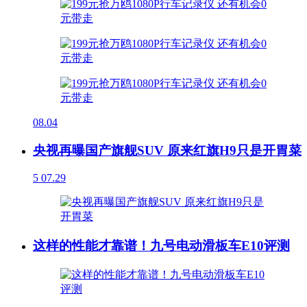
08.04
央视再曝国产旗舰SUV 原来红旗H9只是开胃菜
5
07.29
这样的性能才靠谱！九号电动滑板车E10评测