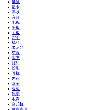
键鼠
显卡
游戏
音频
电视
平板
主板
CPU
机箱
显示器
空调
固态
打印
投影
耳机
内存
盒子
极客
汽车
电竞
台式机
健康家电