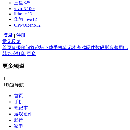
三星S25
vivo X100s
iPhone 17
华为nova12
OPPOReno12
登录
|
注册
意见反馈
首页
查报价
问答
论坛
下载
手机
笔记本
游戏硬件
数码影音
家用电
器
办公打印
更多
更多频道


频道导航
首页
手机
笔记本
游戏硬件
影音
家电