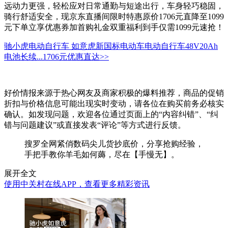
远动力更强，轻松应对日常通勤与短途出行，车身轻巧稳固，
骑行舒适安全，现京东直播间限时特惠原价1706元直降至1099
元下单立享优惠券加首购礼金双重福利到手仅需1099元速抢！
驰小虎电动自行车 如意虎新国标电动车电动自行车48V20Ah
电池长续...
1706元
优惠直达>>
好价情报来源于热心网友及商家积极的爆料推荐，商品的促销
折扣与价格信息可能出现实时变动，请各位在购买前务必核实
确认。如发现问题，欢迎各位通过页面上的“内容纠错”、“纠
错与问题建议”或直接发表“评论”等方式进行反馈。
搜罗全网紧俏数码尖儿货抄底价，分享抢购经验，
手把手教你羊毛如何薅，尽在【手慢无】。
展开全文
使用中关村在线APP，查看更多精彩资讯