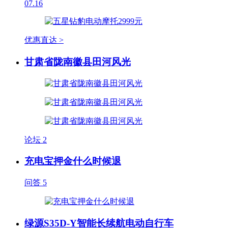
07.16
优惠直达 >
甘肃省陇南徽县田河风光
论坛
2
充电宝押金什么时候退
问答
5
绿源S35D-Y智能长续航电动自行车