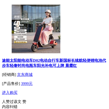
途能太阳能电动车D02电动自行车新国标长续航轻便锂电池代
步车轻奢时尚电瓶车阳光补电可上牌 晨霞红
[经销商]
京东商城
[产品售价]
3999元
进入购买
人赞过该文
赞
内容纠错