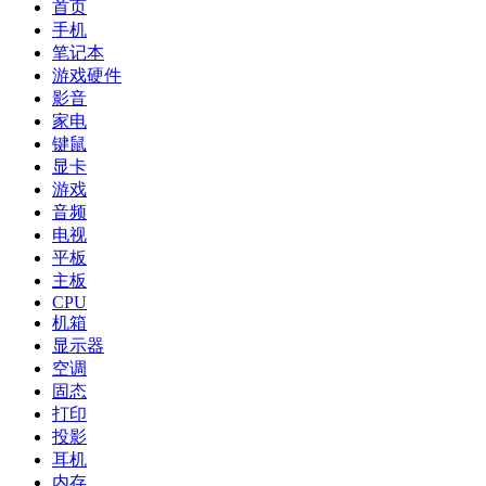
首页
手机
笔记本
游戏硬件
影音
家电
键鼠
显卡
游戏
音频
电视
平板
主板
CPU
机箱
显示器
空调
固态
打印
投影
耳机
内存