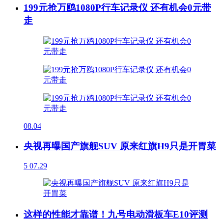
199元抢万鸥1080P行车记录仪 还有机会0元带
走
08.04
央视再曝国产旗舰SUV 原来红旗H9只是开胃菜
5
07.29
这样的性能才靠谱！九号电动滑板车E10评测