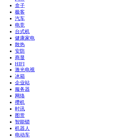
盒子
极客
汽车
电竞
台式机
健康家电
散热
安防
商显
HIFI
激光电视
冰箱
企业站
服务器
网络
攒机
时讯
图赏
智能锁
机器人
电动车