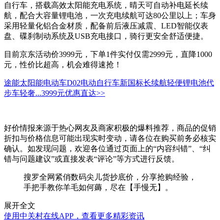
自行车，搭载高效太阳能充电系统，晴天可自动补电延长续
航，配合大容量锂电池，一次充电续航可达80公里以上；车身
采用轻量化铝合金材质，配备前后液压减震、LED智能仪表
盘、碟刹制动系统及USB充电接口，骑行更安全舒适便捷。
目前京东活动价3999元，下单1件实付仅需2999元，直降1000
元，性价比超高，机会难得速抢！
途能太阳能电动车D02电动自行车新国标长续航轻便锂电池代
步车轻奢...
3999元
优惠直达>>
好价情报来源于热心网友及商家积极的爆料推荐，商品的促销
折扣与价格信息可能出现实时变动，请各位在购买前务必核实
确认。如发现问题，欢迎各位通过页面上的“内容纠错”、“纠
错与问题建议”或直接发表“评论”等方式进行反馈。
搜罗全网紧俏数码尖儿货抄底价，分享抢购经验，
手把手教你羊毛如何薅，尽在【手慢无】。
展开全文
使用中关村在线APP，查看更多精彩资讯