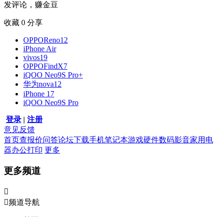
发评论，赚金豆
收藏
0
分享
OPPOReno12
iPhone Air
vivos19
OPPOFindX7
iQOO Neo9S Pro+
华为nova12
iPhone 17
iQOO Neo9S Pro
登录
|
注册
意见反馈
首页
查报价
问答
论坛
下载
手机
笔记本
游戏硬件
数码影音
家用电
器
办公打印
更多
更多频道


频道导航