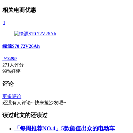
相关电商优惠

绿源S70 72V26Ah
￥
3499
271人评分
99%好评
评论
更多评论
还没有人评论~
快来
抢沙发
吧~
读过此文的还读过
「每周推荐NO.4」5款颜值出众的电动车