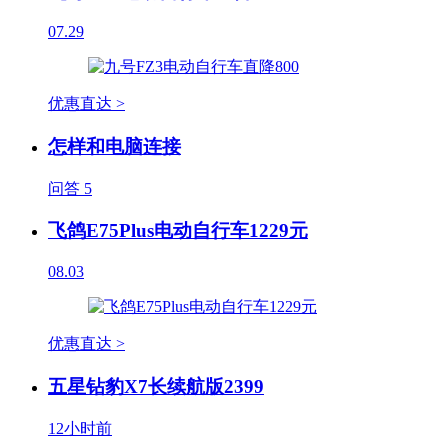
07.29
优惠直达 >
怎样和电脑连接
问答
5
飞鸽E75Plus电动自行车1229元
08.03
优惠直达 >
五星钻豹X7长续航版2399
12小时前