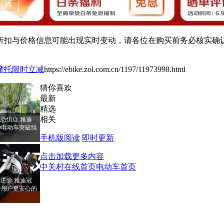
扣与价格信息可能出现实时变动，请各位在购买前务必核实确认
摩托限时立减
https://ebike.zol.com.cn/1197/11973998.html
猜你喜欢
最新
精选
相关
恐惧症 雅迪
PRO电动车突破续
手机版阅读
即时更新
点击加载更多内容
中关村在线首页
电动车首页
进阶 雅迪冠
RO给用户更安心的