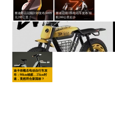
雅迪新品冠能3 S9发布 6999
雅迪冠能3系电动车发布 续
元200公里！
航200公里起步
迪卡侬概念电动自行车发
布：90km续航，25km时
速，竟然符合新国标？