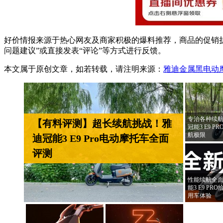
好价情报来源于热心网友及商家积极的爆料推荐，商品的促销折
问题建议”或直接发表“评论”等方式进行反馈。
本文属于原创文章，如若转载，请注明来源：
雅迪金属黑电动
专治各种续航
【有料评测】超长续航挑战！雅
冠能3 E9 
航极限
迪冠能3 E9 Pro电动摩托车全面
评测
性能续航全面
能3 E9 P
用车体验