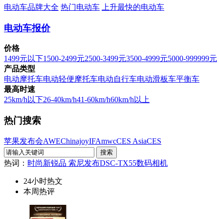
电动车品牌大全
热门电动车
上升最快的电动车
电动车报价
价格
1499元以下
1500-2499元
2500-3499元
3500-4999元
5000-999999元
产品类型
电动摩托车
电动轻便摩托车
电动自行车
电动滑板车
平衡车
最高时速
25km/h以下
26-40km/h
41-60km/h
60km/h以上
热门搜索
苹果发布会
AWE
Chinajoy
IFA
mwc
CES Asia
CES
热词：
时尚新锐品 索尼发布DSC-TX55数码相机
24小时热文
本周热评