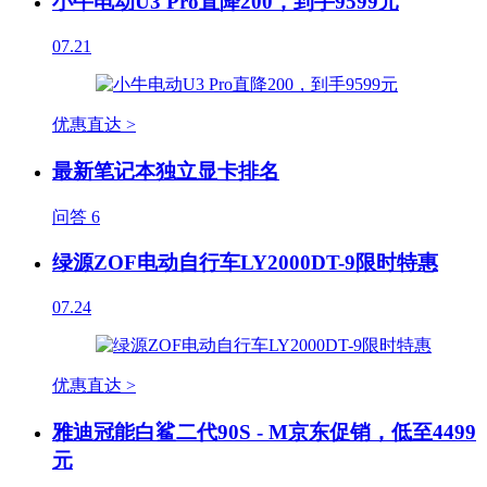
小牛电动U3 Pro直降200，到手9599元
07.21
优惠直达 >
最新笔记本独立显卡排名
问答
6
绿源ZOF电动自行车LY2000DT-9限时特惠
07.24
优惠直达 >
雅迪冠能白鲨二代90S - M京东促销，低至4499
元