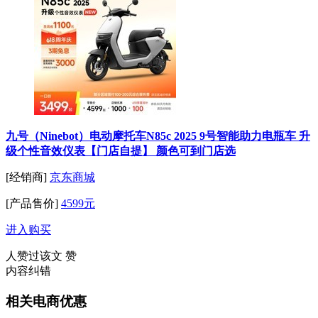
九号（Ninebot）电动摩托车N85c 2025 9号智能助力电瓶车 升
级个性音效仪表【门店自提】 颜色可到门店选
[经销商]
京东商城
[产品售价]
4599元
进入购买
人赞过该文
赞
内容纠错
相关电商优惠