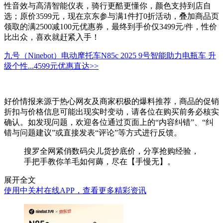
性音效与高清智能仪表，骑行更酷更懂你，颜色支持到店自
选；原价3599元，现在京东参与满1件打0折活动，叠加商品页
领取的满2500减100元优惠券，最终到手价仅3499元/件，性价
比出众，喜欢就赶紧入手！
九号（Ninebot）电动摩托车N85c 2025 9号智能助力电瓶车 升
级个性...
4599元
优惠直达>>
好价情报来源于热心网友及商家积极的爆料推荐，商品的促销
折扣与价格信息可能出现实时变动，请各位在购买前务必核实
确认。如发现问题，欢迎各位通过页面上的“内容纠错”、“纠
错与问题建议”或直接发表“评论”等方式进行反馈。
搜罗全网紧俏数码尖儿货抄底价，分享抢购经验，
手把手教你羊毛如何薅，尽在【手慢无】。
展开全文
使用中关村在线APP，查看更多精彩资讯