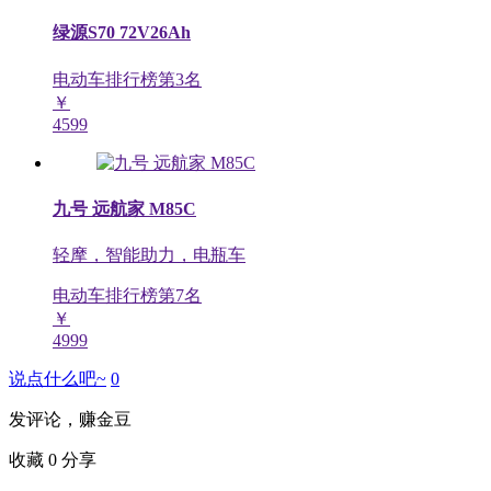
绿源S70 72V26Ah
电动车排行榜第
3
名
￥
4599
九号 远航家 M85C
轻摩，智能助力，电瓶车
电动车排行榜第
7
名
￥
4999
说点什么吧~
0
发评论，赚金豆
收藏
0
分享