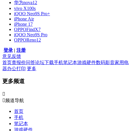
华为nova12
vivo X100s
iQOO Neo9S Pro+
iPhone Air
iPhone 17
OPPOFindX7
iQOO Neo9S Pro
OPPOReno12
登录
|
注册
意见反馈
首页
查报价
问答
论坛
下载
手机
笔记本
游戏硬件
数码影音
家用电
器
办公打印
更多
更多频道


频道导航
首页
手机
笔记本
游戏硬件