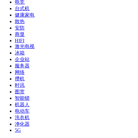
电竞
台式机
健康家电
散热
安防
商显
HIFI
激光电视
冰箱
企业站
服务器
网络
攒机
时讯
图赏
智能锁
机器人
电动车
洗衣机
净化器
5G