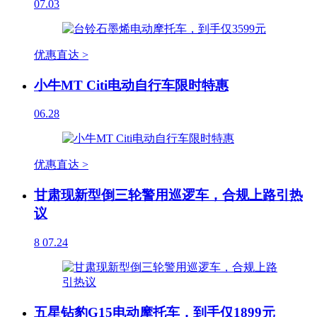
07.03
优惠直达 >
小牛MT Citi电动自行车限时特惠
06.28
优惠直达 >
甘肃现新型倒三轮警用巡逻车，合规上路引热
议
8
07.24
五星钻豹G15电动摩托车，到手仅1899元