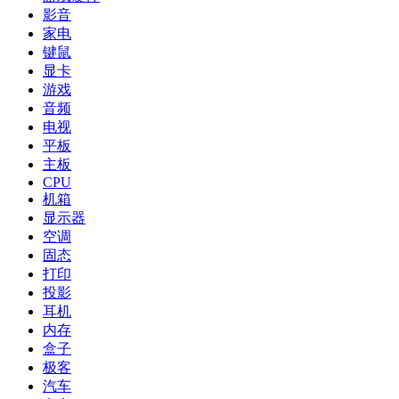
影音
家电
键鼠
显卡
游戏
音频
电视
平板
主板
CPU
机箱
显示器
空调
固态
打印
投影
耳机
内存
盒子
极客
汽车